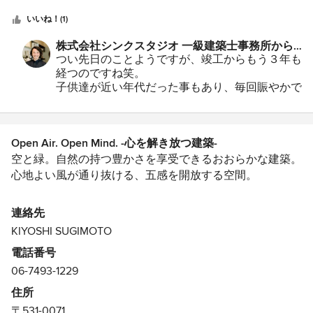
いし、 候補に残していた所は他の人に買われる！なんて
つ
子供達が楽しく過ごし、また子育てしやすい理想を設計し
こともあったので、 最終的には住まう地域、校区を重要
星
て頂けるのではないかという思いが決めてにありました。
いいね！(1)
視して 購入することができました。 法律でその土地に建
中
設計をスタートする中で、やりたいことがおぼろげに色々
株式会社シンクスタジオ 一級建築士事務所から
てられる建物の大きさが 決まっているということなの
星
とあったのですが、実際にどんな部屋がどのくらい必要で
のコメント：
つい先日のことようですが、竣工からもう３年も
で、 私たちの要望を一通り聞いた上で、 要望を整理した
5
どのくらいの予算が必要なのかなど分からなかったのです
経つのですね笑。
プランを提案していただきました。 要望を全部詰め込ん
が、 打合せを重ねて行く中で、自分たちが本当にしたい
子供達が近い年代だった事もあり、毎回賑やかで
だら、というB案も提案してもらいましたが、 打合せで見
ことを明確にして頂けました。予算も厳しかったと思うの
楽しい打合せだったことを思い出します。
てもらっていた素人スケッチをまとめると、 こんなにバ
ですがこだわる所とそうでない所を分けて、予算のコント
先日メンテナンスで伺った際に、いい感じに生活
ランスが悪いんだと、B案を見てはじめて気づきました。
ロールもして頂きました。 工事が始まってからも、こま
感が出てきて建物が生き生きしているように感じ
建てられる大きさが決まっているので、 客間や予備室な
Open Air. Open Mind. -心を解き放つ建築-
ました。いい家になりましたね！
めに打合せをしていただき、仕上げ材のサンプル確認やコ
ど部屋数を増やすと、各部屋はちいさくなるし LDKも広
また涼しくなったらご自慢のテラスでBBQパーテ
ンセント位置の確認などこちらが気づかない細やかな配慮
空と緑。自然の持つ豊かさを享受できるおおらかな建築。
くとれません。 そのあたりを説明していただいて、 2案
ィーしましょう！
をたくさん感じられました。 住み始めてから約3年程にな
心地よい風が通り抜ける、五感を開放する空間。
を比べると断然A案のほうが住んでみて楽しそうに思いま
りますが、以前より明らかに家にいる時間が長くなりまし
した。 なので最初のA案から、大きな間取りの変更は特に
た。友達家族を招いてのホームパーティーも頻繁に行う、
その敷地が置かれた環境を読み取り、自然の摂理を身体で
連絡先
ありませんでした。 それでも、寝室にウォークインクロ
自慢の家です。 家がいいってこんなにも人生が素敵なに
感じ
ーゼットが欲しいとか、 リビングのテレビにホームシア
KIYOSHI SUGIMOTO
なるんだなって思えました。 また是非、うちの自慢の中
その場所でしか建たない建物を設計することを大切にして
ターセットを取り付けたい、など いろいろお願いをしま
庭でBBQでもしに、シンクスタジオの皆さんで遊びに来て
電話番号
います。
したが、その都度 各部屋の広さや使い勝手を説明してい
ください！
06-7493-1229
ただき、 ちょうどいい具合にプランを変更してもらっ
◼️杉本清史 プロフィール：
て、 納得のいく家づくりになりました。 ただ、見積り調
住所
整で、減額する必要があり、 収納スペースや作り付け家
〒531-0071