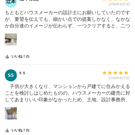
辻本
4
と庭、ガラス張りの空間とタイルの床。少々の不便さは我
2018年8月1日
均
慢します（笑）を感覚的に伝え、それらを理想的にプラン
評
もともとハウスメーカーの設計士にお願いしていたのです
ニングしていただきました。積み重ねた打ち合わせも楽し
価：
が、要望を伝えても、細かい点での提案しかなく、なかな
みながら行い、担当の龍川さんの細かなサポートにも本当
5
か自分達のイメージが伝わらず、一つクリアすると、二つ
に助けられました。土地探しから完成まで慌てることなく
つ
問題が出ると言った不毛な打合せに疲れていました。そん
じっくりと時間をかけ、自分たちの納得できる家を建てる
星
な時、紹介でお願いする事になったシンクスタジオさん。
ことができました。住み始めてもうすぐ1年、主人とこの
中
１日の打合せだけで、全くの要望通り、いや期待以上の提
家で過ごすことが何よりも幸せです。
星
案を頂けた事を覚えています。これまで20回以上の打合
いいね！(1)
5
せはなんだったのか？ モヤモヤした感じは全くなく、晴
れやかな気持ちになれました。結果、その提案内容をキッ
カケに今後もお願いすることになりました。その後の打合
s s
平
SS
せも、少しの会話で、こちらが決定する必要な情報を頂
2018年8月1日
均
け、選ぶだけ。以前のように、こちらが考えて要望を出す
評
子供が大きくなり、マンションから戸建てに住みかえる
必要はなく、提案に対して是非を決めるだけ。本来、提案
価：
ことを検討しはじめたものの、ハウスメーカーの建売に対
とは、かくあるべきと、自分も業界は異なれど常にそう思
5
してあまりいい印象がなかったため、土地、設計事務所、
っていたので自分自身の思いとの合致に嬉しくもなりまし
つ
工務店などをさがさなければならず、なかなか前にすすん
た。そして、工事着工〜引き渡しまで、工期がギリギリだ
星
でいませんでした。 河川敷の横の道を走っていると突
った事にもかかわらず、間にあわせてくれ、問題なく引っ
中
然現れるピカピカ銀色に光るカッコイイ建物。看板もな
越し出来ました。そして、新しい生活が始まりました。豊
星
く、ちょっとイキった会社があるな、という認識しかあり
いいね！(1)
かなな生活は、豊かな人生とも言えます。毎日が旅行気分
5
ませんでしたが、ある日、そこが建築事務所であることが