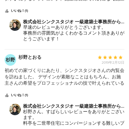
つ
監理】はもちろん、施工者に対しても、より良い建物造り
星
をする為に積極的に意見交換をしていただけます。 現場
いいね！(1)
中
目線の観点から書き加えますと、シンクスタジオ様の始業
株式会社シンクスタジオ 一級建築士事務所から
星
は午前8時です。 これは「現場の作業開始時間と合わせる
のコメント：
早速のレビューありがとうございます。
5
のが普通である」との杉本所長の考えからとうかがいしま
事務所の雰囲気がよくわかるコメント頂きありが
した。 これが現場打合せ等について非常に【スムーズ】
とうございます！
で、この【スムーズ】は建物の品質を向上させます。 結
今回の物件だけでなく、今後も末永いお付き合い
果的に施主様に良い建物をお引渡できる事に繋がると思っ
をどうぞよろしくお願い致します。
ています。 又、お昼ごろに事務所にお邪魔しますと、所
杉野とおる
平
杉野
長含めて【当番制でランチ】を作っておられます。 所員
2019年2月12日
均
皆さんのチームワークの良さは、このような日常の積み重
評
初めての家づくりにあたり、シンクスタジオさんの内覧会
ねからだと想像しています。 今後も素敵な建物造りの
価：
を訪ねました。 デザインが素敵なことはもちろん、お施
【メンバー】として、ご助力させていただければ幸いで
5
主さんの希望をプロフェッショナルの技で叶えられている
す。
つ
ことに感動し、思わず某局のリノベーション番組のBGM
星
が頭の中で奏でられました。 「良い家にしてほしい」と
いいね！(1)
中
の、漠然とした希望はありましたが、具体的に私にとって
株式会社シンクスタジオ 一級建築士事務所から
星
どのような家が良い家なのか見当もつかず不安に思ってい
のコメント：
杉野さん。すばらしいレビューをありがとござい
5
ました。 その不安は打ち合わせを重ねていく過程で、雲
ます。
散霧消されました。 いくつかのデザインを提案、それぞ
料亭を二世帯住宅にコンバージョンする難しいプ
れのメリット・デメリットを素人にもわかりやすく、詳し