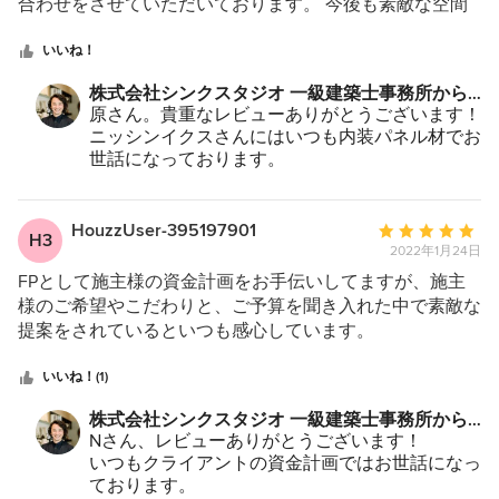
5
合わせをさせていただいております。 今後も素敵な空間
そろそろメンテナンスなども出てくると思います
つ
を創り上げていくお手伝いをさせていただければと思いま
ので、なにかありましたらお気軽にご相談くださ
星
す。 また現場見学もさせていただければ嬉しいです。 今
いいね！
いね！
中
後ともよろしくお願いいたします。 ㈱ニッシンイクス 大
今後ともどうぞよろしくお願い致します。
株式会社シンクスタジオ 一級建築士事務所から
星
阪事務所 原 逸郎
のコメント：
原さん。貴重なレビューありがとうございます！
5
ニッシンイクスさんにはいつも内装パネル材でお
世話になっております。
特にリアルパネルは使いやすい材料でいつも重宝
してます！
今後ともどうぞよろしくお願い致します！
HouzzUser-395197901
平
H3
2022年1月24日
均
評
FPとして施主様の資金計画をお手伝いしてますが、施主
価：
様のご希望やこだわりと、ご予算を聞き入れた中で素敵な
5
提案をされているといつも感心しています。
つ
星
いいね！(1)
中
株式会社シンクスタジオ 一級建築士事務所から
星
のコメント：
Nさん、レビューありがとうございます！
5
いつもクライアントの資金計画ではお世話になっ
ております。