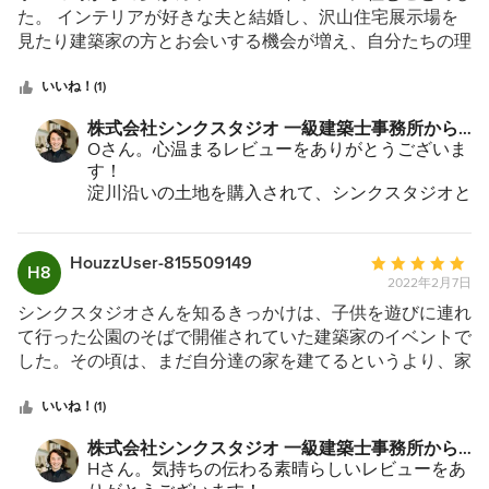
ご親戚の方が集まってお住まいになっている区画
すすめもしてくれるので、いろいろなことを一つ一つ相談
価：
た。 インテリアが好きな夫と結婚し、沢山住宅展示場を
であったため、プライバシーの確保に繊細に気を
しながら信頼して一緒に決めていくことができたと思いま
5
見たり建築家の方とお会いする機会が増え、自分たちの理
遣って設計させていただきました。
す。 シンクスタジオ杉本さんは「建て主に寄り添い、共
つ
想が膨らんでいきました。 そんななか大阪市内に設計事
パーゴラを設置しいた外部テラスが素敵な空間に
に作り上げる」ことに特に優れた建築家であると私たち家
星
務所があり、素敵なお家を建てられているシンクスタジオ
いいね！(1)
なりましたね。
族は思います。 毎日家で過ごす時間がこんなにも建物だ
中
さんを知りました。 お会いたところ、お話しやすく何で
お子様も楽しんで住んでくださっているのを伺う
株式会社シンクスタジオ 一級建築士事務所から
けで幸せになるのかと竣工3年たった今でも思います。 杉
と、こちらまで幸せな気持ちになります！
星
も受け入れてくれ、私たちの理想を形にしてくれるように
のコメント：
Oさん。心温まるレビューをありがとうございま
本さん、スタッフの皆様、素晴らしい家を本当にありがと
5
感じました。 近いこともあり設計事務所の横を自転車で
す！
うございました。 またいつでも遊びに来てくださいね。
また近々遊びに行かせてくださいね！
走ることもしばしば、事務所兼住居、淀川沿いの敷地、2
淀川沿いの土地を購入されて、シンクスタジオと
またメンテナンスなど、なんなりと気軽にご相談
人の子育てをする親、高校が同じと共通点が多くご縁を感
兄弟のような自邸兼オフィスを設計させていただ
ください。
じお願いしました。 家をゼロから創り上げていくには、
きました。
今後ともどうぞよろしくお願い致します。
選ぶこと決めることだらけだったのですが、打合せ以外で
旦那様の音響と電気のこだわりと、奥様のインテ
HouzzUser-815509149
平
H8
リアのこだわり、私達以上に知識をお持ちでした
も毎日のように相談に乗っていただき、所々無茶ぶりにも
2022年2月7日
均
ので、教わりながら時間をかけて丁寧に設計させ
全力で対応していただいて、楽しく安心して家造りができ
評
シンクスタジオさんを知るきっかけは、子供を遊びに連れ
ていただきました。
ました。 引渡しの時には卒業式と入学式が同時にきたよ
価：
て行った公園のそばで開催されていた建築家のイベントで
自転車で10分ほどの距離ですので、また頻繁に遊
うな、嬉しい気持ちと寂しい気持ちが入り混じり感慨深か
5
した。その頃は、まだ自分達の家を建てるというより、家
びにいかせてくださいませ(^-^)
かったです。 長年蓄積してきた想いが形になり、想像し
つ
はハウスメーカーから購入するというイメージでした。そ
今後ともご家族ぐるみのお付き合いをどうぞよろ
ていた以上に快適でカッコいい家ができました。 いつも
星
こで、建築家と一から設計を進めて自分達の理想の家を建
いいね！(1)
しくお願い致します！
親切丁寧に話を聞いていただき、希望をすべて形にしてい
中
てることができるということを初めて知りました。 数年
株式会社シンクスタジオ 一級建築士事務所から
ただいたこと感謝しています！ 本当にありがとうござい
星
後、いよいよ自分達の家を建てることを決断し、土地も決
のコメント：
Hさん。気持ちの伝わる素晴らしいレビューをあ
ました。
5
まり、プレゼンテーションをしてもらいました。正直なと