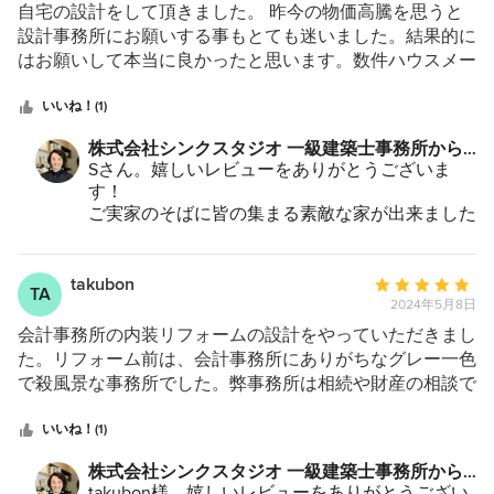
評
自宅の設計をして頂きました。 昨今の物価高騰を思うと
価：
設計事務所にお願いする事もとても迷いました。結果的に
5
はお願いして本当に良かったと思います。数件ハウスメー
つ
カー等にもお邪魔しましたが、営業さんやメーカーの設計
星
士さんから提案されたことに比べすごく的確で私たち夫婦
いいね！(1)
中
の中でも腑に落ちる事が多かったです。光の入り方やリビ
株式会社シンクスタジオ 一級建築士事務所から
星
ングでどのように過ごしたいか、家族のライフスタイル、
のコメント：
Sさん。嬉しいレビューをありがとうございま
5
子供たちとの時間、将来の夫婦の時間等々。丁寧なヒアリ
す！
ング、趣味の話、沢山の提案を頂きました。相談しやす
ご実家のそばに皆の集まる素敵な家が出来ました
い、話しやすいが1番の決め手です。優柔不断な私たちに
ね！
メリットデメリットもしっかり教えて頂き自分たちで選択
した事にも自信が持てました。我が家にとって一生に一度
物価の上昇で悩まれたこと、よく理解できます。
takubon
平
TA
自分たちにとって本当に大切なものを考える良い
の家づくり。とても素敵な思い出になりました。ありがと
2024年5月8日
均
機会だったと捉えることができるのが、Sさんフ
うございます。
評
会計事務所の内装リフォームの設計をやっていただきまし
ァミリーの素敵なところです。
価：
た。リフォーム前は、会計事務所にありがちなグレー一色
ご親戚やご家族との交流のお話しを聞かせていた
5
で殺風景な事務所でした。弊事務所は相続や財産の相談で
だく度に、家づくりをお手伝いできてよかったな
つ
高齢のお客様や女性のお客様が訪問されることが多いた
と思います。
星
め、こうしたお客様が落ち着いて相談できる内装にしてく
いいね！(1)
中
ださいとオーダーしましたところ、まるでカフェのような
これからもSさんの素敵な家とご家族を末長く見
株式会社シンクスタジオ 一級建築士事務所から
守っていきたいと思います。
星
洗練された空間でありながら、それでいて落ち着いた雰囲
のコメント：
takubon様。嬉しいレビューをありがとうござい