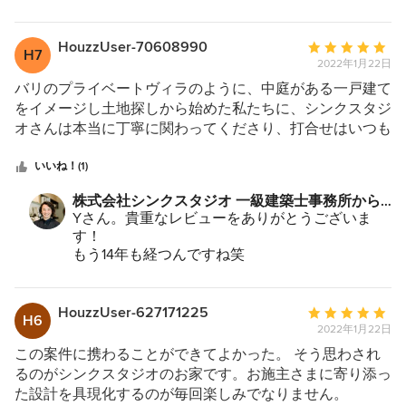
家づくりの中で資金計画はもっとも重要な柱だと
思っています。
今後ともご指導のほどどうぞよろしくお願い致し
HouzzUser-70608990
平
H7
ます。
2022年1月22日
均
評
バリのプライベートヴィラのように、中庭がある一戸建て
価：
をイメージし土地探しから始めた私たちに、シンクスタジ
5
オさんは本当に丁寧に関わってくださり、打合せはいつも
つ
とてもワクワクする時間でした。 結果、土地からの購入
星
を諦め、中古のマンションをリノベーションすることにし
いいね！(1)
中
たのですが、それでも当初から持っていたヴィラのイメー
株式会社シンクスタジオ 一級建築士事務所から
星
ジを実現させるべく、バスルームをリビングとつなげてサ
のコメント：
Yさん。貴重なレビューをありがとうございま
5
ンルームのように設計し提案していただいた時は、私たち
す！
の気持ちをとても大切に扱ってくださっていることを感じ
もう14年も経つんですね笑
とても嬉しかったです。 以前から使っているお気に入り
打ち合わせのこと、工事現場での施主工事のこと
のテーブルやチェストの質感にぴったり合うようデザイン
などが、つい先日のことのように記憶に鮮明に刻
された部屋はとても居心地よく、友人たちにも大好評で
まれています。
HouzzUser-627171225
平
H6
お子様もすっかり大きくなり、お二人の将来がま
す。設計をお願いしたとき子どもたちは1歳と6歳でした
2022年1月22日
均
すます楽しみですね！
が、五感に心地よい家というのは幼い子どもたちの感性を
評
この案件に携わることができてよかった。 そう思わされ
これからも家のこと、ファミリーのこと、見守ら
育むための、言葉以上の影響があったと思います。住む人
価：
るのがシンクスタジオのお家です。お施主さまに寄り添っ
せて頂きたいと思います。
の夢や希望にきちんと向き合い、受け止めてくれるシンク
5
た設計を具現化するのが毎回楽しみでなりません。
これからも家族ぐるみのお付き合いをどうぞよろ