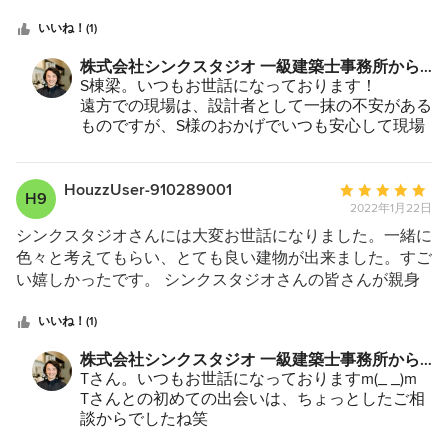
スタジオさんとの家づくりは私たち家族にとってとても大
つ
棟梁 和歌山
しくお願い致します。
切な経験となりました。ありがとうございます。
星
いいね！(1)
中
株式会社シンクスタジオ 一級建築士事務所から
星
のコメント：
S棟梁。いつもお世話になっております！
5
遠方での現場は、設計者として一抹の不安がある
ものですが、S様のおかげでいつも安心して現場
を進めることができています。
新しいこと難しいことに、いつも一緒になって考
えてくださる棟梁のようなかたと仕事をご一緒す
HouzzUser-910289001
平
H9
ることが出来て幸せです。
2022年1月22日
均
今後ともご指導のほど何卒よろしくお願い致しま
評
シンクスタジオさんには大変お世話になりました。一緒に
す。
価：
色々と考えてもらい、とても良い建物が出来ました。すご
5
い嬉しかったです。 シンクスタジオさんの皆さんが親身
つ
で親切で安心して任せる事が出来ました。 今後とも是非
星
よろしくお願い致します。 また事務所寄らせてもらいま
いいね！(1)
中
す。 ありがとうございました！
株式会社シンクスタジオ 一級建築士事務所から
星
のコメント：
Tさん。いつもお世話になっておりますm(_ _)m
5
Tさんとの初めての出会いは、ちょっとしたご相
談からでしたね笑
不思議なご縁に恵まれて、いくつも建物を設計さ