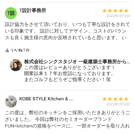
せていただくことになりました。
設計者である前に、自分のことのように親身に物
T設計事務所
平
T設
事を考える姿勢を評価いただいていると思ってい
2022年1月13日
均
ます。
評
設計協力をさせて頂いており、いつも丁寧な設計をされて
これからも初心を忘れず、一つ一つ取り組んでい
価：
いる印象です。 設計に対してデザイン、コストのバラン
きたいと思いますので、どうぞシンクスタジオを
5
スも良く施主様の意向が反映されていると思います。 い
ご愛顧のほど宜しくお願いいたします！笑
つ
ろいろな観点からも柔軟に対応されており、お勧めの設計
星
事務所です。
いいね！(1)
中
株式会社シンクスタジオ 一級建築士事務所から
星
のコメント：
この度はレビューありがとうございます！
5
開業以来１７年お世話になっております。
またゴルフもどうぞご指導ください！笑
今後ともどうぞご指導のほどよろしくお願い致し
ます。
KOBE STYLE Kitchen & Bath
平
2022年1月12日
均
評
この度は、弊社のキッチンをご採用いただきありがとうご
価：
ざいました。 今回は弊社のセミオーダーブランド
5
FUN×kitchenの規格をベースに、 一部オーダーを取り入れ
つ
たキッチンをご採用いただきました。 31色の中から色の