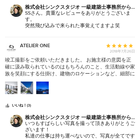
のようで、落ち着く空間。そして、驚きのあるデザイン。
わかり、通りがかったついでに立ち寄ってみることにまし
株式会社シンクスタジオ 一級建築士事務所から
そして毎日の生活の動線も考え尽くしたデザイン。そんな
た。 アポなし訪問であったにもかかわらず丁寧に対応
のコメント：
SSさん。貴重なレビューをありがとうございま
素晴らしい生活空間を作ってもらいました。10年経った今
していただいたこと、自身や子供たちの年齢がちかかった
す。
でも、どの場所からでも、いい家だと実感しています。
こと、そして「絶対にいい家ができます」という建築家の
突然飛び込みで来られた事覚えてますよ笑
あの時たまたま事務所にいて良かったですw
確信に触れ、直感で依頼することにしました。そう決めた
SSさんとの打合せは、常に笑いに囲まれた楽し
瞬間から、「よし家を建てるぞ（借金するぞ）」という腹
い時間でした。
ATELIER ONE
平
がきまったような気がします。 周囲を住宅で囲まれた
子供の事、家族の事、趣味の事、沢山お話させて
2018年7月26日
均
格安の旗竿地がみつかったときも相談にのっていただき、
いただきましたね。
評
「その土地で問題ありません。設計次第で必ずいい家にな
竣工撮影をご依頼いただきました。 お施主様の意図を正
また家の事でなにかあれば、気軽に相談して下さ
価：
ります」との言葉に、安心して購入に踏み切れました。
確に汲み取られているのはもちろんのこと、生活動線や家
いね！
5
打合せでは、法律や予算などの制限、夫婦の意見の違い
族を笑顔にする仕掛け、建物のロケーションなど、細部に
次はゴルフ負けませんので。。。笑
つ
や、理想と現実のギャップなど、様々な懸案に対してもい
まで気を配られていることに驚かされ、とても信頼性の高
星
ろいろな角度から助言をいただき、解決策をさがし落とし
い設計事務所だと感じました。 またご依頼いただきたい
中
どころを見つけていくことができました。また、突飛な要
と心から思っております。 今後共宜しくお願い致しま
星
望に対しても一旦受け止めてくれ、プロとしての見解をう
す。
いいね！(3)
5
かがうことで、ハイになった精神状態であらぬ方向に行こ
うとしていたところを、よりよい道へと軌道修正すること
株式会社シンクスタジオ 一級建築士事務所から
ができました。 建売を買えば１～２か月で入居できる
のコメント：
いつもすばらしい写真を撮って頂きありがとうご
ところを、１年以上かけて家づくりをすることに不安もあ
ざいます！
りましたが、建売を購入するときに直面する「手抜き工
私達の仕事は持ち運べないので、写真が全てです