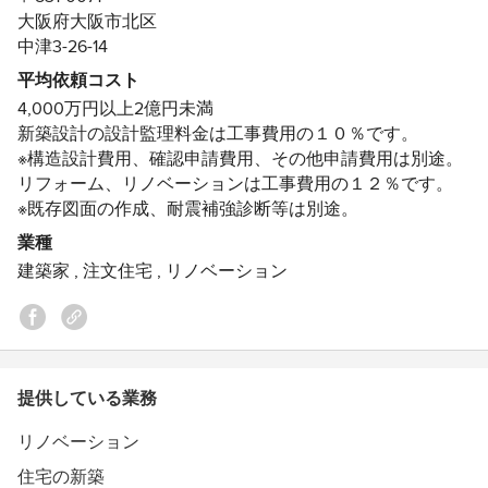
生まれも育ちも大阪市北区ですが、祖父に手ほどきを受
具をいくつか取り止めましたが、 結果的には、収納量に
大阪府大阪市北区
け、釣り好き・アウトドア好きです。小さい時から淀川、
合わせて家具を購入して使うほうが、 置く場所を変える
中津3-26-14
大川、大阪湾など都会の中の自然で遊んでいました。
こともできて便利だし、これで良かったなと思います。
平均依頼コスト
引っ越して、もう7年が経ちました。 上の娘も中学生にな
4,000万円以上2億円未満
どうすれば釣れるか仕掛けを考えたり、ルアーを作った
り、狭くても開放的な家で、のびのび育っています。 減
新築設計の設計監理料金は工事費用の１０％です。
額のために自分たちでできる所はと、 DIYをした、トイレ
り、工夫することが好きで、これが自然の摂理と環境を読
※構造設計費用、確認申請費用、その他申請費用は別途。
の塗り壁作業もいい思い出のようです。 主人は小さくて
み解き最適解をを探す今の設計の仕事に役立っていると思
もリビングから続く中庭が気に入っているようで、 先日
リフォーム、リノベーションは工事費用の１２％です。
います。
ウッドデッキを塗り直しました。 5年、10年、20年先の生
※既存図面の作成、耐震補強診断等は別途。
活を私たち以上に考えていただいて、 ほんとにシンクス
趣味：旅行 建物巡り 地方の美味しいものを食べ歩き
業種
タジオさんにお願いしてよかったです。 満足のいく家で
テニス・ゴルフ・キャンプ・BBQ・釣り・カヤック
建築家
,
注文住宅
,
リノベーション
生活できて日々感謝しております。
一言：誠実に実直に、建築主以上に家づくりを楽しむこと
が
設計者として大切なことだと考えます。
建築主と共に豊かな建物を目指してまいります。
提供している業務
◼️シンクスタジオでは毎月無料個別相談会を実施していま
リノベーション
す。
住宅の新築
家づくりはほとんどの人が初めての経験です。