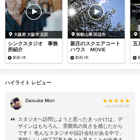
大阪府 大阪市 北区
和歌山県 田辺市
シンクスタジオ 事務
新庄のスクエアコート
五
所紹介
ハウス MOVIE
動画 1本
動画 1本
ハイライト レビュー
Daisuke Mori
平
2022年1月13日
均
評
スタジオへ訪問しようと思ったきっかけは、デ
価：
ザインはもちろん、雰囲気の良さを感じたから
5
です！ 色んなスタジオや設計会社がある中で、
つ