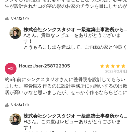
抑えながらもそれを感じさせないデザインや工夫を数多く
5
生が設計されたコの字の形のお家のチラシを目にしたのが
提案してくれました。 おかげで、 大きな窓の二階リビン
つ
始まりでした。 建築予定の土地は、元々畑だった山の上
グでは、家族で海を眺めながら朝食を食べています。縄梯
星
の土地でしたので、景色は殆どが海と山と畑。目にしたチ
いいね！(1)
子でつながったクライミングウォールのあるトレーニング
中
ラシをきっかけに、この土地を活かして、一般的な概念を
ルームは子供達のお気に入りの遊び場所で、近所のお友達
株式会社シンクスタジオ 一級建築士事務所から
星
取り払い、喧騒を忘れて過ごせる家を建てたいと考えるよ
もよく来てくれるようになりました。敷地が小さかったに
のコメント：
Aさん。貴重なレビューをありがとうございま
5
うになり、シンクスタジオさんに依頼することとなりまし
もかかわらず、スペースを確保してくれた庭では、家庭菜
す！
た。 時期はコロナ禍真っ只中の2年間で、ほとんどオンラ
とうもろこし畑を造成して、ご両親の家と仲良く
園やバーベキューも楽しんでいます。 予算的も土地や家
インでの打ち合わせでしたが、 お陰でこのような災害級
２件建てるプロジェクトでしたね！
の大きさも、限られた条件の中で自分達のスタイルにあっ
の状況の中、ひとたび自宅に帰れば、景色とともに移り変
農業振興地の除外から始まり続けて造成と、家以
た家族で楽しく暮らせる家を建てて頂いたと思っていま
わる自然と、暖かい光、全ての喧騒を忘れさせてくれるよ
外で沢山時間がかかった一大プロジェクトでした
HouzzUser-258722305
平
す。「この家で子供達がどんなに成長し、どんなに家族で
H2
笑。
うな私なりの夢の家を建てることができました。コロナ禍
2022年2月1日
均
過ごしていくのか。。。。」そんな楽しみを提供してくれ
Aさんとの打ち合わせは、いつも美味しいスイー
で外出できなくとも、今はステイホームが幸せです。2年
評
約6年前にシンクスタジオさんに整骨院を設計してもらい
たシンクスタジオさんには感謝の気持ちでいっぱいです。
ツを頂きながらの打ち合わせで、楽しかった思い
という長い時間とともに、私の要望にも少しずつ変化があ
価：
ました。整骨院を作るのに設計事務所にお願いするのは敷
出で一杯です。
りましたが、根気強くコミュニケーションを図っていただ
5
居が高いかなと思いましたが、せっかく作るなららどこに
カフェの様な白い家。景色の良い高台にゆったり
き、可能な限り私の夢を叶えようと尽力していただいたこ
つ
でもあるような感じではないものを作りたいと、思い切っ
お住まいできる良い家になったと思います！
と、本当に感謝しています。ありがとうございました！
星
て一度相談してみようという事になりました。杉本さんは
いいね！(1)
広いお庭スペースは徐々に仕上げて、理想の家に
中
気さくな方で話しやすく、建築はもちろん色々な事に精通
仕上げて参りましょう。
株式会社シンクスタジオ 一級建築士事務所から
いつでもご相談に乗りますので、暖かくなったら
星
されていてとても安心感があり、親身に相談に乗って下さ
のコメント：
Hさん。この度はレビューありがとうございま
またBBQ呼んでください！笑
5
ったのでお任せする事に決めました。 当初自分に院の明
す！
今後共どうぞよろしくお願い致します。
確なイメージがなかったので、こんな感じというザックリ