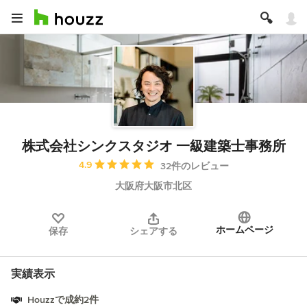
株式会社シンクスタジオ 一級建築士事務所
平均評価：5つ星中 星4.9
4.9
32件のレビュー
大阪府大阪市北区
ホームページ
保存
シェアする
実績表示
Houzzで成約2件