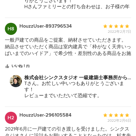
りがとうございます！
ころ建築のことに詳しい訳でもなく、自分達と同世代で家
Hさんファミリーとの打ち合わせは、お子様の年
族環境も似ていたこと、何でも相談できそうな雰囲気でシ
齢も近く子育てやお仕事の話など、いつも笑いの
ンクスタジオさんに家を設計してもらうことを決めまし
溢れる楽しい打ち合わせでした。
た。 はじめに，家を建てるうえでの希望として、『家族
なんと言っても、二階LDKからの景色は一級品に
HouzzUser-893796534
平
H8
なりましたね！どんなリゾートに行ってもなかな
で海を見ながら朝食を食べたい』、『子供も楽しめるトレ
2022年2月7日
均
かあそこまでの景色は見れないと思います。
ーニングルームが欲しい』、『庭で家族菜園を楽しみた
評
一般戸建ての商品をご提案、納材させていただきます。
初回のプレゼンテーションでは、スポーツの大好
い』といったことを伝えました。 シンクスタジオからは
価：
納品させていただく商品は室内建具で「枠がなく天井いっ
きなご一家だったので、住居と独立したトレーニ
二つのプランが提案され、『自信作です。』といって勧め
5
ぱいまでのハイドア」で希少性・差別性のある商品をお施
ングルームや雨の日でも運動できるピロティスペ
て頂いた案をベースに家造りがスタートしました。 小さ
つ
主様の空間を広く見せたいというご希望に応えるためにご
ースなど沢山の新しいことをご提案させて頂き、
い子供を連れて、離れた場所での打ち合せを何度もしまし
星
提案いただいたようです。 スタッフの龍川様と何度もお
いいね！(1)
非常に喜んで頂けたことを鮮明に覚えています。
たが、思った程のストレスにはなりませんでした。シンク
中
打合せをさせていただきましたが寸法から金物まで細かい
またBBQ呼んでくださいね！お子さんたちとも久
株式会社シンクスタジオ 一級建築士事務所から
ススタジオからも遠方にも関わらず、毎回、現地での打ち
しぶりに会えるのを楽しみにしています。
星
部分まで確認され、お施主様へ丁寧にご説明されているの
のコメント：
Tさん。お忙しい中いつもありがとうございま
合わせに足を運んで頂きました。いろいろな事を一緒に考
これからもメンテナンスなど色々出てくると思い
5
だと感じました。 また一緒にお仕事をさせていただけれ
す！
えてもらい、前向きに進んでいくミーティングは楽しく有
ますが、いつでも気軽に連絡してください！
ばと思います。
レビューまでいただいて恐縮です。
今後ともどうぞよろしくお願い致します。
意義な時間となりました。 私達の些細な相談にも親身に
海老江の家で沢山採用させて頂きますので、今後
なって対応してくださり、ちょっとしたスペースも収納に
ともどうぞよろしくお願い致します！
するなどいろいろな工夫も提案してくれました。 金額面
HouzzUser-296105584
平
H2
でも、「この設備をつければこの程度の費用がかかる。こ
2022年2月6日
均
の部分を外せばどのぐらいの費用が節約できる。」という
評
2021年6月に一戸建ての引き渡しを受けました。シンクス
ように具体的に提示するだけでなく。予算に応じて費用を
価：
タジオさんに設計をお願いすることとなったのは、杉本先