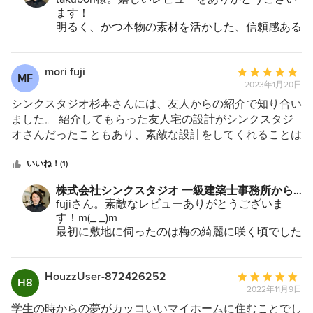
なにかありましたらなんでも気軽に相談してくだ
5
気の明るい事務所に変えていただきました。お客様からの
ます！
さいね！
評判も上々です。期待していた以上にすばらしい内装に変
明るく、かつ本物の素材を活かした、信頼感ある
えていただき大変満足しております。本当にありがとうご
事務所インテリアになりましたね。
今後ともどうぞよろしくお願い致します。
ざいました。
特に一枚板の大きな打ち合わせテーブルは搬入な
ど苦労しましたが格好良くなりました！
mori fuji
平
MF
観葉植物頑張って育ててくださいね(^-^)
2023年1月20日
均
ますますのご発展をお祈り申し上げます。
評
シンクスタジオ杉本さんには、友人からの紹介で知り合い
今後ともどうぞよろしくお願い致します。
価：
ました。 紹介してもらった友人宅の設計がシンクスタジ
5
オさんだったこともあり、素敵な設計をしてくれることは
つ
すぐにイメージできました。親の会社の隣に空いていた土
星
地に家を建てることになり、この土地で大丈夫なのか悩ん
いいね！(1)
中
でいたときに相談したのが始まりです。 初回の提案で
株式会社シンクスタジオ 一級建築士事務所から
星
は、周辺の建物や地形までを精巧に作った模型を持ってき
のコメント：
fujiさん。素敵なレビューありがとうございま
5
てくださり、「こうすればプライバシーを守りながら、光
す！m(_ _)m
も取り入れて明るく楽しく住むことができます。」と初め
最初に敷地に伺ったのは梅の綺麗に咲く頃でした
て模型を見た時の感動は今も忘れられません。 杉本さん
ね。
の素敵なところは何事も「押し付けない」ところです。要
初回のプレゼンテーション、ご親戚まで含めたご
望は一つでも色々な解決方法があることを提示してくれ
親族の皆様の前で行ったこと、今でも覚えていま
HouzzUser-872426252
平
H8
す笑
て、その中のメリットデメリットをきちんと説明してくれ
2022年11月9日
均
ます。「その中でも私の気に入ってるのはこれです」とお
評
学生の時からの夢がカッコいいマイホームに住むことでし