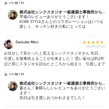
星
組み合わせも楽しんでいただけるFUN×kitchen。 大変迷わ
いいね！(1)
中
れたかと思いますが、空間に映える一色をお選びいただき
株式会社シンクスタジオ 一級建築士事務所から
星
ました。 シンクスタジオ様とお施主様と工務店がとても
のコメント：
早速のレビューありがとうございます！
5
良好な関係を持たれており、 私たちとしてもとても気持
KOBE STYLEさんとのコラボレーションはいつも
ち良く仕事をさせていただいております。 今後もどうぞ
楽しく、キッチン好きの私にとっては
よろしくお願いいたします。
自分のことのように楽しい時間です。
今後ともどうぞよろしくお願い致します！
Daisuke Mori
平
2022年1月13日
均
評
お任せして良かったと思えるシンクスタジオさん 先日、
価：
引渡しを無事終えることが出来ました！ 思い返せば約2年
5
ほど前にスタジオを訪ねたところから始まり、引渡しまで
つ
本当にお世話になりました！ スタジオへ訪問しようと思
星
ったきっかけは、デザインはもちろん、雰囲気の良さを感
いいね！(1)
中
じたからです！ 色んなスタジオや設計会社がある中で、
株式会社シンクスタジオ 一級建築士事務所から
星
素晴らしい竣工写真を色々と見ることが出来ますが、代表
のコメント：
森さん！素晴らしいレビューをありがとうござい
5
の杉本さんをはじめスタッフの皆さんの優しさやアットホ
ます！
ームな雰囲気が感じられました。 実際に子供のいる私達
先日は引き渡しおつかれさまでした！
へのご提案も建築士目線、親目線と多角的思考でご説明い
レビューのお話をさせていただきたときに初めて
ただき、安心しながらお任せできました！ 家を建てると
知ったのですが、