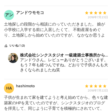
事・欠陥住宅ではないか」「価格に見合った住宅か」「だ
笑
また新しい物件の撮影お願い致しますねm(_ _)m
まされていないか」などのマイナス思考から一切解放さ
れ、信頼できる建築家、スタッフの方、工務店の皆さん
アンドウモモコ
平
アン
2018年7月23日
と、理想の家を目指し、完成するまで一歩ずつ近づけいく
均
というプラス思考での１年数ヶ月間は、とても充実した有
評
土地探しの段階から相談にのっていただきました。 娘が
意義な時間であったと感じています。 そして、この
価：
小学校に入学する前に入居したくて、 不動産屋をめぐ
「理想の家にクライアントと一緒になって一歩ずつ近づけ
5
り、土地探しから始めていたのですが、 なかなか思うよ
ていく」という作業を最も得意とするのが、シンクスタジ
つ
うに見つからず、 子育てしながらだと動ける時間も限ら
オである、と私は思っています。
星
れるので、 入学時期には間に合わないかもと、 半分、あ
いいね！(2)
中
きらめていました。 設計事務所のブログやSNSを読みあ
株式会社シンクスタジオ 一級建築士事務所から
星
さっていた時に、 ちょうど私たちと同じように土地探し
のコメント：
アンドウさん。レビューありがとうございます。
5
から始めて、 家を完成させられた方々の記事が載ってい
もう７年も経つんですね。どおりで子供さんも大
ました。 そして、予算的にも、土地の大きさ的にも、 お
きくなられましたね笑
そらく私たちと同じような条件だなと思える物件を 設計
いっしょに塗らせて頂いたトイレの壁は私達の記
されていたシンクスタジオさんのブログを見て、 土地探
憶にも残ってます。
しからお願いします！と、 相談会の予約を送信しまし
また花火大会ご家族で遊びにいらして下さいね！
hashimoto
平
HA
シンクスタジオ一同おまちしております。
た。 相談会でのアドバイスで、 敷地の形状や大きさな
2018年7月22日
均
ど、ある程度不利な条件でも、 設計でどうにかできます
評
子供が生まれて家を建てようと考え始めてから、色々な建
と、そのための設計事務所です。と、 心強いお言葉をい
価：
築家のHPを見ていたのですが、シンクスタジオのブログ
ただきました。 満点の土地なんていつまでも見つからな
5
を拝見して、同じように子育てを積極的にされていて、