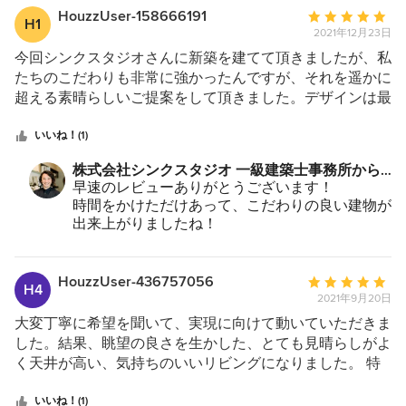
いうことは当然大きなお金が必要で、施主は誰もが失敗し
森さんもhouzzでシンクスタジオを探し出してく
HouzzUser-158666191
平
H1
れたんですね！
たくないと思いながら家づくりをすると思います。それで
2021年12月23日
均
ご指摘の通り、うちはアットホームな雰囲気が一
も家づくりは沢山の人達が関わるだけに、思い違いや間違
評
今回シンクスタジオさんに新築を建てて頂きましたが、私
番の売りです笑
いなどが起こってしまうものだとも思います。 そんな時
価：
たちのこだわりも非常に強かったんですが、それを遥かに
真剣にクライアントのファミリーのことを考える
にしっかりと施主に寄り添う対応、またそれ以上の提案を
5
超える素晴らしいご提案をして頂きました。デザインは最
には、
いただけたシンクスタジオさんへは感謝しか有りませ
つ
高でした‼️シンプルの中に奥行きがあり、そして何よりオ
まずは私が家族のことを大事にしているところを
ん！！ 引渡しを終え、夫婦、家族で出た言葉「シンクス
星
シャレだけでは無く、プラスアルファ実用面で実際に使う
いいね！(1)
お見せするのが一番だと思っています。
タジオさんにお任せして良かったね」と本当に思えまし
中
側の立場になって細かな配慮も沢山と気を利かせて頂き本
森さんとの二年間のコラボレーションは、施主と
株式会社シンクスタジオ 一級建築士事務所から
た！！ この度は本当に有難うございました！！！
設計者という関係を超え、
星
当に助かりました。デザイン、実用面と細部の細かなとこ
のコメント：
早速のレビューありがとうございます！
同じデザインを生業とするものとして、とても楽
5
ろまで親切、丁寧なして頂き大変満足しております。また
時間をかけただけあって、こだわりの良い建物が
しい時間でした。
次回新築を建てる時もシンクスタジオさんにご依頼したい
出来上がりましたね！
シンクスタジオはこれからも建物を見守っていき
と思いました。素晴らしい建物を設計、ご提案して頂き心
続けて２件目のご依頼も頂き、設計者として嬉し
たいと思います。
から感謝しております。ここの設計士さん達は何より人間
い限りです！
今後ともどうぞよろしくお願い致します。
性が信用、信頼出来ます。大満足です！お世話になりあり
これから先も二人三脚でがんばってまいりましょ
HouzzUser-436757056
平
H4
う！
がとうございます。
2021年9月20日
均
シンクスタジオを今後ともどうぞよろしくお願い
評
大変丁寧に希望を聞いて、実現に向けて動いていただきま
致しますm(_ _)m
価：
した。結果、眺望の良さを生かした、とても見晴らしがよ
5
く天井が高い、気持ちのいいリビングになりました。 特
つ
に、生活動線を効率的にしたり、立地に合わせた建物にし
星
たりすることについて、実現していただけたと思います。
いいね！(1)