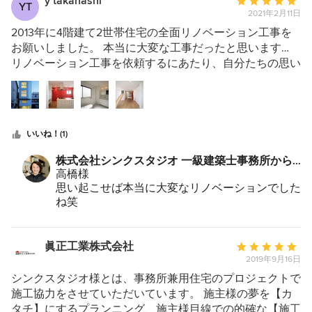
y takahashi
平
YT
2021年2月11日
均
評
2013年に4階建て2世帯住宅の全面リノベーション工事を
価：
お願いしました。 本当に大変な工事だったと思います…
5
リノベーション工事を依頼するにあたり、自分たちの思い
つ
や理想・要望・家族構成・予算等をもとにお話をしました
星
が、 最初のお打合わせで、"シンクスタジオさんにお願い
中
する事になるだろうな" とそう思ったこと覚えています。
星
色々な雑誌やサイトを見て「要望の渋滞」を起こしていま
いいね！(1)
5
したが、1つ1つ丁寧に聞いて頂きベストアンサーをご提示
いただきました。 8年目に入りましたが、シンクスタジオ
株式会社シンクスタジオ 一級建築士事務所から
さんに "お願いして良かった" と家族みんな大変満足して
のコメント：
高橋様
おります。 また機会が御座いましたら、是非宜しくお願
思い起こせば本当に大変なリノベーションでした
いいたします。
ね笑
あっという間に8年経ちましたが、お子様の成長
とご家族の皆様がお元気そうなのを拝見して、や
はりこの仕事は幸せな仕事だなと再認識すること
眞正工業株式会社
平
ができました。
2019年9月16日
均
またお邪魔させてくださいね！
評
シンクスタジオ様とは、事務所兼用住宅のプロジェクトで
心温まるレビューありがとうございます。
価：
施工協力をさせていただいています。 施主様の夢を【カ
5
タチ】にするプランニング、施主様目線での的確な【施工