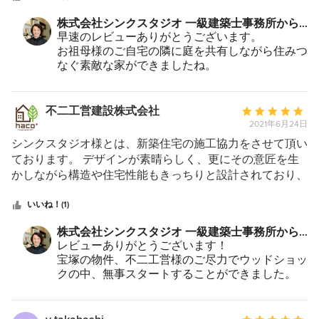
中
ウォークインクローゼットからお風呂、洗濯まわりまで快
株式会社シンクスタジオ 一級建築士事務所から
星
適な動きになりましたし、あまりカーテンをつけずとも目
のコメント：
早速のレビューありがとうございます。
5
線の気にならない窓になっています。 また、色や壁紙、
お祖母様のご自宅の隣に庭を共有しながら住みつ
タイルなどの私のこだわりにも、ゆっくりつきあっていた
なぐ素敵な家ができましたね。
だけて感謝しています。
本当に気持ち良い景色の見える二階リビングにな
りました！
お二人の雰囲気に合ったやさしい家になったと自
不二工営建設株式会社
平
負しております！
2021年6月24日
均
これからはじっくりと時間をかけて、庭づくりを
評
シンクスタジオ様とは、新築住宅の施工協力をさせて頂い
ご一緒に進めていければと思います。
価：
ております。 デザインが素晴らしく、更にその意匠を生
今後ともどうぞよろしくお願い致します。
5
かしながら構造や住宅性能もきっちりと設計されており、
つ
優秀なチームの皆さんでプロジェクトを進めておられま
星
す。そういった仕事のすべてがお施主様の安心や満足に繋
いいね！(1)
中
がるのだと感じました。
株式会社シンクスタジオ 一級建築士事務所から
星
のコメント：
レビューありがとうございます！
5
宝塚の物件、不二工営様のご尽力でウッドショッ
クの中、無事スタートすることができました。
良い家になるように頑張って参りましょう！