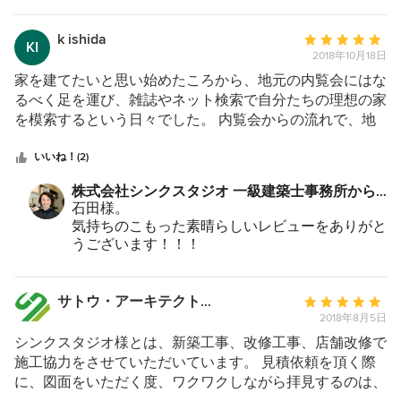
ロジェクトでしたね。
く説明してくださり、私にとっての良い家が少しずつ具体
杉野さんの設計者の提案を尊重して頂ける決断に
的に形づくられていきました。 扉の色、棚の高さ、本棚
は、提案した私の方が驚きを隠せませんでした。
k ishida
平
KI
打合せの時はカメラの話や釣りの話など、趣味の
の奥行など、一つ一つ細かな点に至るまで、リクエストを
2018年10月18日
均
お話ばかりしていたような気がします笑
確認してくださり、迷った時には、いくつかの提案をいた
評
家を建てたいと思い始めたころから、地元の内覧会にはな
こんごとも家族共々末永いお付き合いをどうぞよ
だき、好みのものを選択。 1年以上の時間を費やしその作
価：
るべく足を運び、雑誌やネット検索で自分たちの理想の家
ろしくお願い致します。
業を繰り返し、私が想像していた以上に、私にとって良
5
を模索するという日々でした。 内覧会からの流れで、地
い、いいえ、最高の家となって我が家は完成を迎えまし
つ
元のいくつかの工務店にまずは設計図を書いていただくこ
た。 先述のBGMが大音量で流れたことは、言うまでもあ
星
とになりました。 期待いっぱいで設計図を見せてもらっ
いいね！(2)
りません。 家づくりを建築家に依頼することは、確かに
中
ても、いつも惹かれるところがなく、こちらの思いを伝え
株式会社シンクスタジオ 一級建築士事務所から
金額的には予算に上乗せが必要です。 ですが、家を建て
星
てもう1度設計図を書き直していただくという作業の繰り
のコメント：
石田様。
る機会は一生にそうそうあるものではないです。 プロフ
5
返しが数ヶ月…。 どこの工務店にお願いしても同じことの
気持ちのこもった素晴らしいレビューをありがと
ェッショナルのデザイン、アドバイス、安心と安全、家を
繰り返しで、1年近くの時間が経ち、家を建てる楽しさも
うございます！！！
建てる心弾む時間、建ててから住まう充実感と喜びを思い
忘れかけていました。 諦め半分の気持ちで地元の工務店
始めてお会いしたのは新宮市での建築家のイベン
ますと、十分に価値のあることと感じています。
にお願いして、事細かく希望を伝えて少しでも自分たちの
トでしたね！
理想の家に近づけようと、1つの工務店と契約をする決心
おしゃれな石田さんファミリーと色々とお話しさ
サトウ・アーキテクト株式会社
平
せて頂き、これは必ずいい家ができると確信した
をした頃、ふと目にとまったのが、ある内覧会でもらった
2018年8月5日
均
ことを覚えています。
建築家展のチラシでした。 最後の砦で、その建築家展に
評
シンクスタジオ様とは、新築工事、改修工事、店舗改修で
行くことに。 そこでシンクスタジオの杉本さんとお話を
価：
施工協力をさせていただいています。 見積依頼を頂く際
ご夫妻の優しいお人柄と可愛いお子さん達のおか
させていただいて、夫婦ともに、是非杉本さんにお願いし
5
に、図面をいただく度、ワクワクしながら拝見するのは、
げで沢山の人が来てくださり、結果新宮勝浦で沢
たい‼︎という気持ちになりました。 その後、遠くまで足を
つ