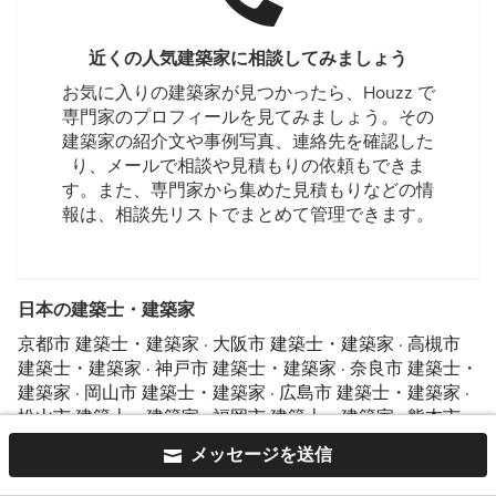
近くの人気建築家に相談してみましょう
お気に入りの建築家が見つかったら、Houzz で
専門家のプロフィールを見てみましょう。その
建築家の紹介文や事例写真、連絡先を確認した
り、メールで相談や見積もりの依頼もできま
す。また、専門家から集めた見積もりなどの情
報は、相談先リストでまとめて管理できます。
日本の建築士・建築家
京都市 建築士・建築家
·
大阪市 建築士・建築家
·
高槻市
建築士・建築家
·
神戸市 建築士・建築家
·
奈良市 建築士・
建築家
·
岡山市 建築士・建築家
·
広島市 建築士・建築家
·
松山市 建築士・建築家
·
福岡市 建築士・建築家
·
熊本市
建築士・建築家
メッセージを送信
似たような専門家からの関連サービス