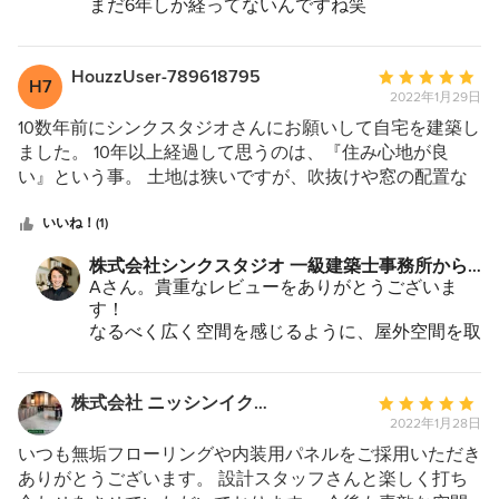
まだ6年しか経ってないんですね笑
したものをお伝えして、あとは丸投げという感じだったの
毎週トレーニングに通わせていただいているので
ですが、ご提案してくださったものが本当にオシャレで整
もっと前のように感じていました。
骨院ぽくなく斬新で、こんな風にちゃんと出来るのかなと
子供がスポーツで怪我した際など、すっかり家族
HouzzUser-789618795
平
H7
全員お世話になっております笑
思ったのを覚えています。全体に木を多く使用する事で院
2022年1月29日
均
今後とも家族ぐるみのお付き合いをどうぞよろし
内にとても温かみがあり、施術室も個室になっており、待
評
10数年前にシンクスタジオさんにお願いして自宅を建築し
くお願い致します！
合室やキッズスペースなどもあり、動線などの機能性も抜
価：
ました。 10年以上経過して思うのは、『住み心地が良
群で気に入りました。 外観もインパクトがあるので、院
5
い』という事。 土地は狭いですが、吹抜けや窓の配置な
を認知してもらいやすく、通りがかりの一見さんなども沢
つ
どの工夫により、明るく開放的な空間なので、室内にいて
山来て下さり、初診の患者様に電話などで場所をお伝えす
星
も閉塞感がありません。 最近は在宅ワークが多いです
いいね！(1)
る時も説明しやすく助かっています。本当にシンクスタジ
中
が、心地良い空間のおかげで、仕事がはかどっています！
株式会社シンクスタジオ 一級建築士事務所から
オさんには感謝の気持ちで一杯です。これからも何かあれ
星
建築時は在宅ワークなど想像もしませんでしたが、空間が
のコメント：
Aさん。貴重なレビューをありがとうございま
ばまたお願いしたいと思います。
5
しっかりしていると時代や状況変化にも対応できるものだ
す！
なと感じています。 また、土地の大きさの関係で庭は作
なるべく広く空間を感じるように、屋外空間を取
れませんでしたが、少し広めに作ってもらったテラスを私
り込むような設計をさせていただきましたが、当
は気に入ってます。 鉢植えで花や野菜を育てたり、家族
初はここまでうまく外部空間を使っていただける
で定期的にバーベキューをしたりして、屋外空間も楽しん
とは想像もしませんでした笑
株式会社 ニッシンイクス 大阪事務所
平
Aさんファミリーから、楽しそうなテラスでの
でます。 家もメンテナンスの相談にも乗ってもらえるの
2022年1月28日
均
BBQの写真などを送っていただくのを見るたび
で安心です。 これからもよろしくお願いします。
評
いつも無垢フローリングや内装用パネルをご採用いただき
に、設計の仕事をしてよかったなと大きな喜びを
価：
ありがとうございます。 設計スタッフさんと楽しく打ち
感じています。