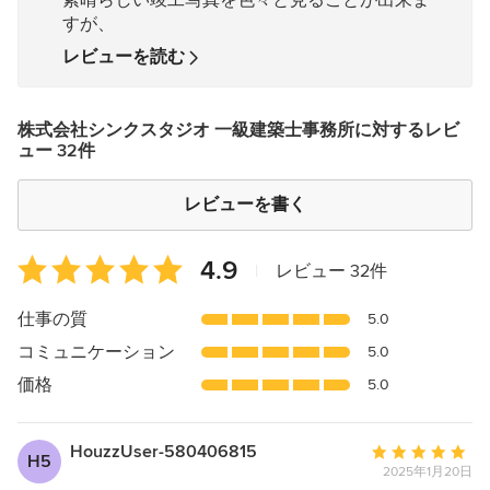
素晴らしい竣工写真を色々と見ることが出来ま
星
すが、
中
星
レビューを読む
5
株式会社シンクスタジオ 一級建築士事務所に対するレビ
ュー 32件
レビューを書く
平
4.9
|
レビュー 32件
均
評
仕事の質
5.0
価：
コミュニケーション
5.0
5
つ
価格
5.0
星
中
HouzzUser-580406815
平
星
H5
2025年1月20日
均
4.9