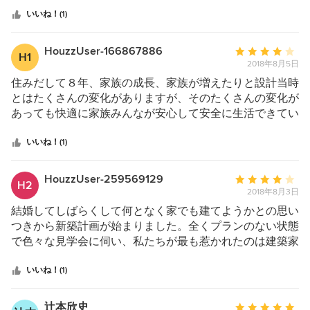
我々にとって貴重であり、楽しい時間です。 ご縁を頂
山設計させて頂くことになった記念碑的な作品に
運んでいただいて設計図と模型を持ってきていただきまし
星
き、施工させていただく際には、施主様サイドに立っての
いいね！(1)
なりました。
た。 1回目で、この家にしたいと即決。 工務店で伝わらな
中
厳しい施工監理、そして、施工者サイドへは適切な指示、
かった沢山のことが、すんなり伝わって形になっていくこ
これからもメンテナンスなど色々と出てくると思
星
決定により、どの建物もクオリティーの高いな仕上りとな
HouzzUser-166867886
平
とに本当に感動しました。 こちらの希望を全て丸呑みで
H1
いますが、今まで通りお気軽になんでも相談して
5
っています。 引渡しをしてからも、どんな小さな不具合
2018年8月5日
均
受け入れるのではなく、見た目だけが良くても使い勝手が
くださいね！
の発生に対しても、改善の知恵をいただき、建物に対する
評
住みだして８年、家族の成長、家族が増えたりと設計当時
今後とも家族ぐるみのお付き合いをどうぞよろし
悪いところはきちんと説明していただいたので、とても信
愛情表現をご教授いただいています。 今後共、素晴らし
価：
とはたくさんの変化がありますが、そのたくさんの変化が
くお願い致します。
頼感がありました。 着工してからも、細かいところまで
い夢の形（建物）を描いてしていただき、我々もそのお手
5
あっても快適に家族みんなが安心して安全に生活できてい
何度も相談に乗っていただき、本当に感謝しています。
伝いをさせて頂く事が出来れば幸いに存じます。
つ
ます。 家を建てるということは人生で一番多くの費用と
完成までの数ヶ月が、とても充実した時間でした。 シン
星
一番の情熱をもって望むことだと思います。そんな大きな
いいね！(1)
クスタジオさんと出逢えていなかったら、このような気持
中
イベントにあたりシンクスタジオさんは私たちクライアン
ちで家づくりができなかったと思います。 住み始めてか
星
トの様々な要望や時には相反する希望などもしっかり把握
ら、たくさんの方が訪れてくれ、この家のお陰でたくさん
HouzzUser-259569129
平
H2
4
し、望んでいる真意を私たち以上にきっちり理解し、機能
の人と繋がることができました。 シンクスタジオのみな
2018年8月3日
均
性とデザイン性を両立させ具現化してくれました。プラン
さんと出逢えたことに本当に感謝しています。
評
結婚してしばらくして何となく家でも建てようかとの思い
ニング当初からコミュニケーションも円滑に行え、常に私
価：
つきから新築計画が始まりました。全くプランのない状態
たちが楽しめる雰囲気作りしていただけていました。 き
5
で色々な見学会に伺い、私たちが最も惹かれたのは建築家
っとこの先もこの家で暮らせてよかったねと、シンクスタ
つ
が建てた個性的な家でした。そこで杉本さんをご紹介いた
ジオさんに依頼してよかったねと思える建築士事務所だと
星
だいたのが出会いの始まりです。建築するにあたり、私た
いいね！(1)
思います。
中
ちのコンセプトであった「生活感がなく、ホテルのような
星
カッコいい家！」ゲストや家族が楽しめる大きなリビング
辻本欣史
平