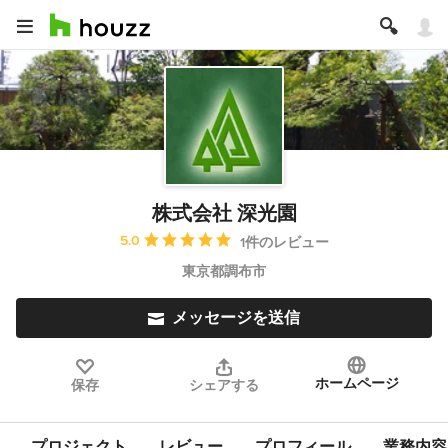
株式会社 深光園
平均評価：5つ星中 星5
5.0
1件のレビュー
東京都調布市
メッセージを送信
ホームページ
保存
シェアする
プロジェクト
レビュー
プロフィール
業務内容