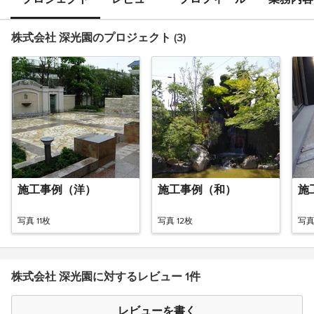
株式会社 深光園のプロジェクト (3)
施工事例（洋）
施工事例（和）
施
写真 11枚
写真 12枚
写真
株式会社 深光園に対するレビュー 1件
レビューを書く