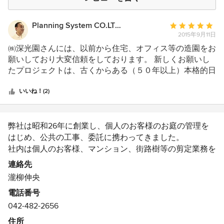
Planning System CO.LTD. / S.Wakaki / Architects
平
2015年9月11日
均
評
㈱深光園さんには、以前から住宅、オフィス等の造園をお
価：
願いしており大変信頼をしております。 新しくお願いし
5
たプロジェクトは、古くからある（５０年以上）本格的日
つ
本庭園の過半を残し、それを生かしながらも、南欧風のに
星
おい㋨する、作為のない自然な感じのオリジナルのランド
いいね！(2)
中
ンドスケープデザインを完成させていただきました。
星
1600MMほど在る敷地の高低差を、コンクリートの階段を
5
作り、岩のゴツゴツした自然な傾斜が、昔からそこに在っ
弊社は昭和26年に創業し、個人のお客様のお庭の管理を
たように作ってもらいました。お客様にも、エントランス
はじめ、公共の工事、委託に携わってきました。
の顔としてとても気に入ってもらえました。実はこのデザ
社内は個人のお客様、マンション、街路樹等の剪定業務を
インは、Houzｚで見つけた写真をお客様と共有をして、
中心に行う管理部門と民間の外構工事、公共工事などの造
連絡先
スムーズにデザインを進めることができました。
園土木の業務を施工する施工管理部門に大きく分けられて
瀧柳伸央
います。
電話番号
積極的に若い人材を雇用し、長年培ってきた伝統的な技術
042-482-2656
を学ばせ、守るとともに、新たな技術を積極的に学び、取
り入れ次世代の人材を育てるのが会社の方針です。そのた
住所