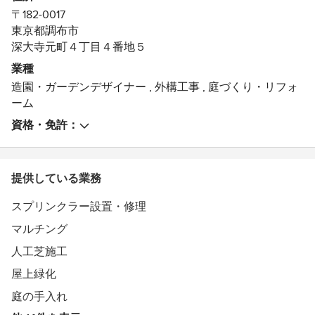
め、会社を構成する社員の平均年齢は若く、社員の2／3
〒182-0017
が20代～30代であり非常に機動力と活気があるのが会社
東京都調布市
の特徴です。
深大寺元町４丁目４番地５
業種
造園・ガーデンデザイナー
,
外構工事
,
庭づくり・リフォ
ーム
資格・免許：
提供している業務
スプリンクラー設置・修理
マルチング
人工芝施工
屋上緑化
庭の手入れ