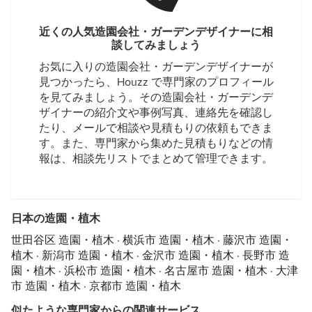
近くの人気造園会社・ガーデンデザイナーに相
談してみましょう
お気に入りの造園会社・ガーデンデザイナーが
見つかったら、Houzz で専門家のプロフィール
を見てみましょう。その造園会社・ガーデンデ
ザイナーの紹介文や事例写真、連絡先を確認し
たり、メールで相談や見積もりの依頼もできま
す。また、専門家から集めた見積もりなどの情
報は、相談先リストでまとめて管理できます。
日本の造園・植木
世田谷区 造園・植木
·
横浜市 造園・植木
·
藤沢市 造園・
植木
·
新潟市 造園・植木
·
金沢市 造園・植木
·
長野市 造
園・植木
·
浜松市 造園・植木
·
名古屋市 造園・植木
·
大津
市 造園・植木
·
京都市 造園・植木
似たような専門家からの関連サービス