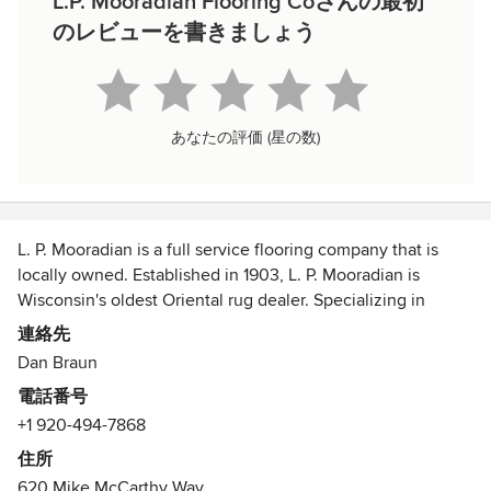
L.P. Mooradian Flooring Coさんの最初
のレビューを書きましょう
あなたの評価 (星の数)
L. P. Mooradian is a full service flooring company that is
locally owned. Established in 1903, L. P. Mooradian is
Wisconsin's oldest Oriental rug dealer. Specializing in
residential and commercial flooring we sell and install
連絡先
carpet, ceramic tile, hardwood flooring, luxury vinyl tile,
Dan Braun
luxury vinyl plank, laminate flooring and sheet vinyl. We
電話番号
also sell area rugs from machine made to hand tied, make
+1 920-494-7868
custom area rugs, We sell and repair floor cleaning
equipment, and sell floor cleaning chemicals and products.
住所
We can service any budget and are available after regular
620 Mike McCarthy Way