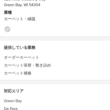
business hours by appointment.
Green Bay, WI 54304
受賞歴：
業種
Certified women owned small business.Ashwaubenon
カーペット・絨毯
Business of the Year Award 2013
2015 Wisconsin Small Women Owned Business of the Year.
提供している業務
オーダーカーペット
カーペット張替・敷き詰め
カーペット補修
対応エリア
Green Bay
De Pere