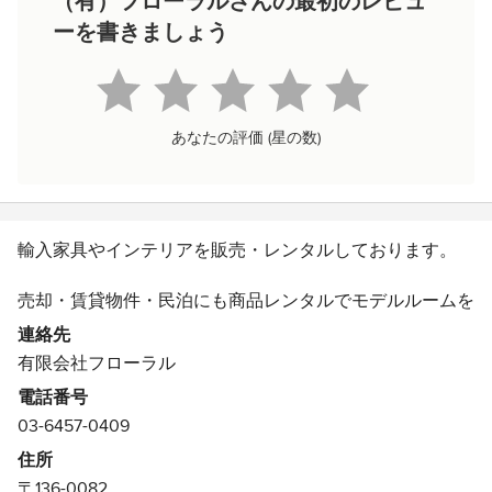
（有）フローラルさんの最初のレビュ
ーを書きましょう
あなたの評価 (星の数)
輸入家具やインテリアを販売・レンタルしております。
売却・賃貸物件・民泊にも商品レンタルでモデルルームを
格安でお作りしています。
連絡先
売れない物件の価値を高めてより高くより早く売れる物件
有限会社フローラル
にするホームステージングは必見！
電話番号
03-6457-0409
10万点を超える商材がございますので、北欧風・西海岸
風・中世ヨーロッパ風等幅広くご予算に合わせてご提案が
住所
可能です。
〒136-0082