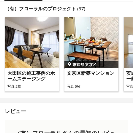
（有）フローラルのプロジェクト (57)
東京都 文京区
大田区の施工事例のホ
文京区新築マンション
茨
ームステージング
ー
写真 2枚
写真 5枚
写真
レビュー