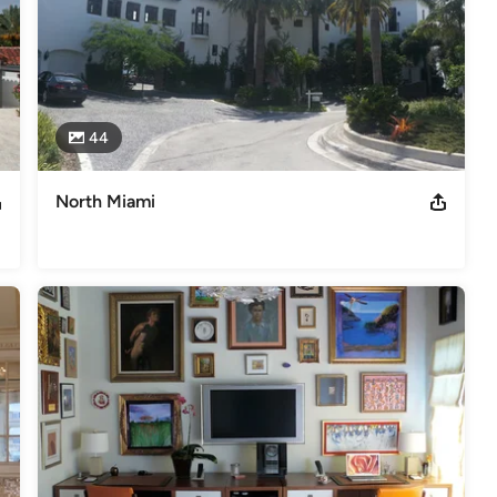
44
North Miami