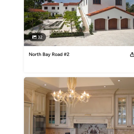
32
North Bay Road #2