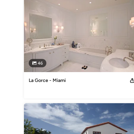
46
La Gorce - Miami