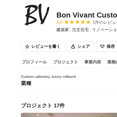
Bon Vivant Cus
平均評価：5つ星中 星5
5.0
1件のレビュ
建築家
,
注文住宅
,
リノベーショ
レビューを書く
シェア
保存
プロフィール
プロジェクト
事業内容
業務
Custom cabinetry, luxury millwork
プロフィール
業種
サービス内容などを読む
建築家
,
注文住宅
,
リノベーション
メニューに戻る
プロジェクト 17件