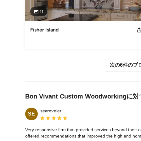
11
Fisher Island
次の6件のプ
メニューに戻る
Bon Vivant Custom Woodworkin
seareveler
SE
平均評価：5つ星中 星5
Very responsive firm that provided services beyond their 
offered recommendations that improved the high end homes 