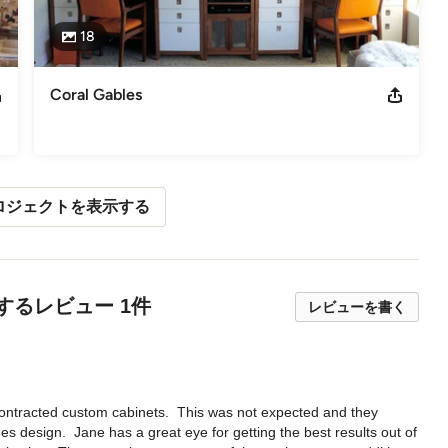
18
Coral Gables
ロジェクトを表示する
gに対するレビュー 1件
レビューを書く
contracted custom cabinets.  This was not expected and they 
design.  Jane has a great eye for getting the best results out of 