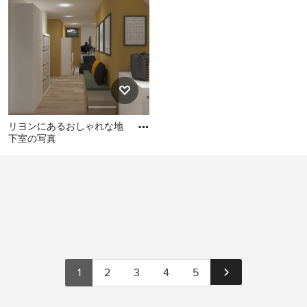
室の写真
な地下室 (半地下 (窓あり) 、
ます。隣近所に気兼ねすることなく大音量が楽しめ
白い壁、淡色無垢フローリ
るため、シアタールーム、オーディオルーム、パー
ング) の写真
ティールームや音楽スタジオなどに適しています。
耐震・安全性
：基礎工事をする際、建坪全面建物の
ラインそのままに地下スペースを設ける場合（総掘
り）、通常の基礎よりも深く掘るだけでなく、地下
スペースのまわりの地盤が制振装置の役割を果たす
リヨンにあるおしゃれな地
下室の写真
ため、通常の住宅と比較しても耐震性が高くなりま
リヨンにあるおしゃれな地
す。また、地下室は燃えにくい土の中の空間である
下室の写真
ことから、火災による焼失の恐れが少なくなりま
す。
地下室の増改築で考慮すべき点
高額な建築費
：地下レベルに部屋を設置すると延べ
床面積が増えるため、建築費もその分高額になりま
1
2
3
4
5
す。更に、地下を掘削する工事は、地上のみの工事
に比べて工事費が割高になります。