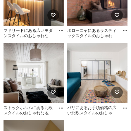
居住スペースの拡大
：最大の利点は、限られた敷地
内における「豊かな生活空間の確保」と言えます。
「斜線制限」や「採光」などの法的制限が適用され
る2階や3階とは異なり、地下フロアは1階と同じ面
積で作ることができるため、居住スペースの拡大に
マドリードにある広いモダ
ボローニャにあるラスティ
ンスタイルのおしゃれな地
ックスタイルのおしゃれな
よる快適性、居住性の向上が期待できます。
下室 (ホームバー、ベージ
地下室 (濃色無垢フローリ
マドリードにある広いモダ
ボローニャにあるラスティ
ュの壁、セラミックタイル
ング、コーナー設置型暖炉)
ンスタイルのおしゃれな地
ックスタイルのおしゃれな
安定した気温
：地球の内側は常にあたためられてお
の
下室 (ホームバー、ベージュ
地下室 (濃色無垢フローリン
り、中心部は5,000～6,000度もの温度があると考
の壁、セラミックタイルの
グ、コーナー設置型暖炉) の
えられています。地階は、地面の下に設置されるた
床、グレーの床) の写真
写真
め、「地熱」と呼ばれる地球内部の熱の恩恵を受
け、外気温度に左右されることなく、1年を通して
安定した気温を保つことができます。また、夏は涼
しく、冬は暖かいため、地下室のある家は省エネ住
宅であるとも言えます。。
ストックホルムにある北欧
パリにあるお手頃価格の広
スタイルのおしゃれな地下
い北欧スタイルのおしゃれ
遮音・防音性
：地下室はまわりを土に囲まれている
室の写真
な地下室 (半地下 (窓あり)
ストックホルムにある北欧
パリにあるお手頃価格の広
ため、外部からの音が入りにくく、内部の音がもれ
、白い壁、淡色無垢フ
スタイルのおしゃれな地下
い北欧スタイルのおしゃれ
にくいという、遮音性・吸音性に優れた空間となり