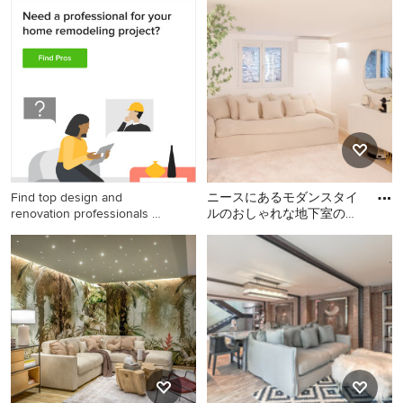
他の地域にあるお手頃価格
マドリードにあるインダス
地下室 (半地下 (窓あり)
の中くらいなコンテンポラ
トリアルスタイルのおしゃ
リースタイルのおしゃれな
れな地下室の写真
地下室 (半地下 (窓あり) 、白
い壁) の写真
Find top design and
ニースにあるモダンスタイ
renovation professionals on
ルのおしゃれな地下室の写
Houzz
真
ニースにあるモダンスタイ
ルのおしゃれな地下室の写
真