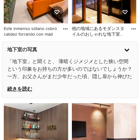
Este inmenso sótano cobró
他の地域にあるモダンスタ
calidez forrando con mad
イルのおしゃれな地下室の
写真
他の地域にある広いトロピ
他の地域にあるモダンスタ
地下室の写真
カルスタイルのおしゃれな
イルのおしゃれな地下室の
地下室 (半地下 (窓あり) 、 シ
写真
「地下室」と聞くと、 薄暗くジメジメとした狭い空間
アタールーム、茶色い壁、
という印象をお持ちの方が多いのではないでしょうか？
セラミックタイルの床、ベ
一方、お父さんがまだ少年だった頃、隠し扉から伸びた
ージュの床、羽目板の壁) の
はしごを使い、階下へ降りるとようやくたどり着く「秘
写真
続きを読む
密基地」としての地下室は、憧れの空間だったはず。い
ずれにしても、日本の戸建て住宅では、まだあまり見る
ことのないのが地下室。実際にはどのように使われてい
るのでしょうか？
地下室の利点