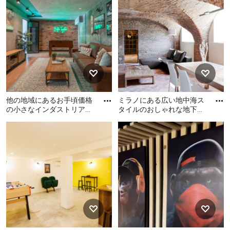
ィックスタイルのおしゃれ
ゃれな地下室の写真
な地下室 (全地下、ホームバ
ー、茶色い壁、茶色い床、
三角天井) の写真
他の地域にあるお手頃価格
ミラノにある広い地中海ス
の小さなインダストリアル
タイルのおしゃれな地下室
スタイルのおしゃれな地下
(半地下 (窓あり) ) の写真
他の地域にあるお手頃価格
ミラノにある広い地中海ス
室 (全地下、ゲームルー
の小さなインダストリアル
タイルのおしゃれな地下室
ム、
スタイルのおしゃれな地下
(半地下 (窓あり) ) の写真
室 (全地下、ゲームルーム、
グレーの壁、ラミネートの
床、茶色い床、折り上げ天
井、レンガ壁) の写真