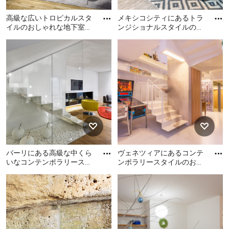
高級な広いトロピカルスタ
メキシコシティにあるトラ
イルのおしゃれな地下室
ンジショナルスタイルのお
(全地下、マルチカラーの
しゃれな地下室の写真
高級な広いトロピカルスタ
メキシコシティにあるトラ
壁、磁器タイルの床、薪ス
イルのおしゃれな地下室 (全
ンジショナルスタイルのお
トー
地下、マルチカラーの壁、
しゃれな地下室の写真
磁器タイルの床、薪ストー
ブ、折り上げ天井、壁紙) の
写真
バーリにある高級な中くら
ヴェネツィアにあるコンテ
いなコンテンポラリースタ
ンポラリースタイルのおし
イルのおしゃれな地下室
ゃれな地下室 (白い壁、白
バーリにある高級な中くら
ヴェネツィアにあるコンテ
(半地下 (ドアあり)、白い
い床、ゲームルーム) の写
いなコンテンポラリースタ
ンポラリースタイルのおし
イルのおしゃれな地下室 (半
ゃれな地下室 (白い壁、白い
地下 (ドアあり)、白い壁、無
床、ゲームルーム) の写真
垢フローリング) の写真