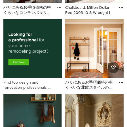
パリにあるお手頃価格の中
Chalkboard: Million Dollar
くらいなコンテンポラリー
Red 2003-10 & Wrought I
スタイルのおしゃれな玄関
パリにあるお手頃価格の中
他の地域にあるコンテンポ
(白い壁、無垢フローリング
くらいなコンテンポラリー
ラリースタイルのおしゃれ
スタイルのおしゃれな玄関
な玄関ホール (グレーの壁、
(白い壁、無垢フローリング)
白いドア、ベージュの床) の
の写真
写真
Find top design and
パリにあるお手頃価格の中
renovation professionals on
くらいな北欧スタイルのお
Houzz
しゃれなマッドルーム (オ
パリにあるお手頃価格の中
レンジの壁、淡色無垢フロ
くらいな北欧スタイルのお
ー
しゃれなマッドルーム (オレ
ンジの壁、淡色無垢フロー
リング) の写真