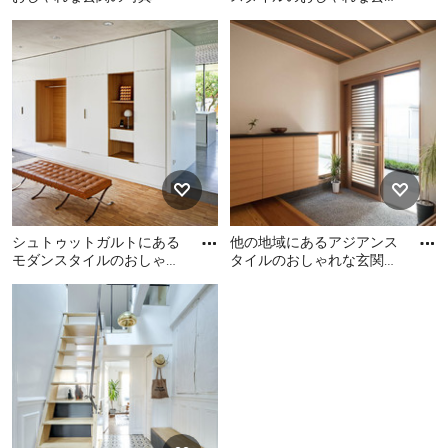
ロビー (白い壁、コンクリ
パリにある北欧スタイルの
ハンブルクにある広い北欧
ートの床、黒いドア、グレ
おしゃれな玄関の写真
スタイルのおしゃれな玄関
ー
ロビー (白い壁、コンクリー
トの床、黒いドア、グレー
の床) の写真
シュトゥットガルトにある
他の地域にあるアジアンス
モダンスタイルのおしゃれ
タイルのおしゃれな玄関
な玄関ロビー (白い壁、無
(白い壁、茶色い床) の写真
シュトゥットガルトにある
他の地域にあるアジアンス
垢フローリング、茶色い床)
モダンスタイルのおしゃれ
タイルのおしゃれな玄関 (白
な玄関ロビー (白い壁、無垢
い壁、茶色い床) の写真
フローリング、茶色い床) の
写真