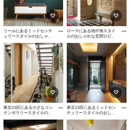
リールにあるミッドセンチ
ローマにある地中海スタイ
ュリースタイルのおしゃれ
ルのおしゃれな玄関ロビー
なマッドルーム (緑の壁、
(ベージュの壁、黒いドア、
リールにあるミッドセンチ
ローマにある地中海スタイ
淡色無垢フローリング) の
マルチカラーの床) の写
ュリースタイルのおしゃれ
ルのおしゃれな玄関ロビー
なマッドルーム (緑の壁、淡
(ベージュの壁、黒いドア、
色無垢フローリング) の写真
マルチカラーの床) の写真
東京23区にある小さなコン
東京23区にあるミッドセン
テンポラリースタイルのお
チュリースタイルのおしゃ
しゃれな玄関ラウンジ (白
れな玄関 (グレーの壁、濃
東京23区にある小さなコン
東京23区にあるミッドセン
い壁、コンクリートの床)
色木目調のドア、ベージュ
テンポラリースタイルのお
チュリースタイルのおしゃ