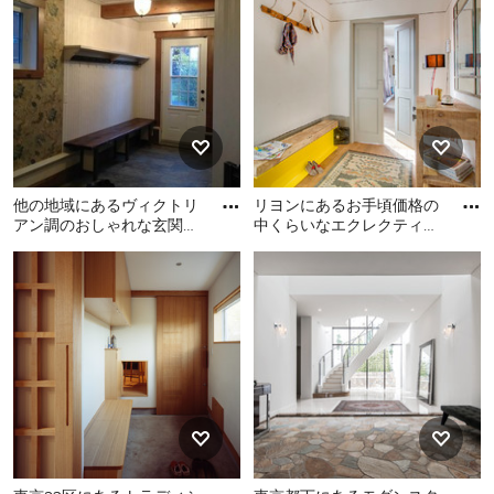
しゃれな玄関ラウンジ (白い
れな玄関 (グレーの壁、濃色
壁、コンクリートの床) の写
木目調のドア、ベージュの
真
床) の写真
他の地域にあるヴィクトリ
リヨンにあるお手頃価格の
アン調のおしゃれな玄関
中くらいなエクレクティッ
(白い壁、スレートの床) の
クスタイルのおしゃれなマ
他の地域にあるヴィクトリ
リヨンにあるお手頃価格の
写真
ッドルーム (ベージュの
アン調のおしゃれな玄関 (白
中くらいなエクレクティッ
壁、
い壁、スレートの床) の写真
クスタイルのおしゃれなマ
ッドルーム (ベージュの壁、
淡色無垢フローリング) の写
真