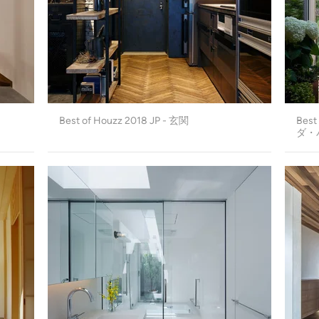
Best of Houzz 2018 JP - 玄関
Best
ダ・