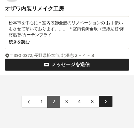
オザワ内装リメイク工房
松本市を中心に＊室内装飾全般のリノベーションの お手伝い
をさせて頂いております。。。 ＊室内装飾全般（壁紙貼替/床
材貼替/カーテンブライ...
続きを読む
〒390-0872, 長野県松本市, 北深志２－４－８
メッセージを送信
1
2
3
4
8