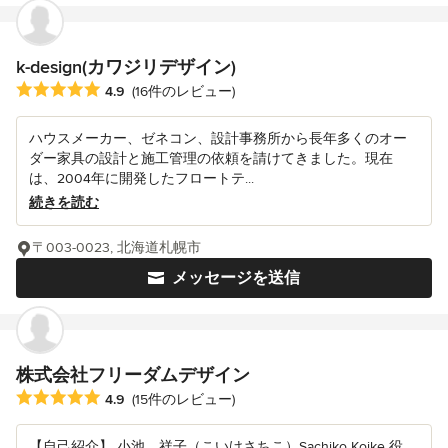
k-design(カワジリデザイン)
平均評価：5つ星中 星4.9
4.9
(16件のレビュー)
ハウスメーカー、ゼネコン、設計事務所から長年多くのオー
ダー家具の設計と施工管理の依頼を請けてきました。現在
は、2004年に開発したフロートテ...
続きを読む
〒003-0023, 北海道札幌市
メッセージを送信
株式会社フリーダムデザイン
平均評価：5つ星中 星4.9
4.9
(15件のレビュー)
【自己紹介】 小池 祥子（こいけさちこ）Sachiko Koike 役