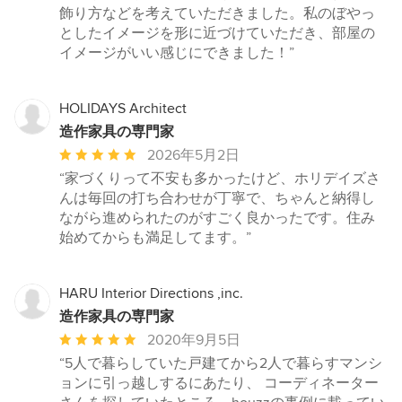
星
飾り方などを考えていただきました。私のぼやっ
中
としたイメージを形に近づけていただき、部屋の
星
イメージがいい感じにできました！”
5
HOLIDAYS Architect
造作家具の専門家
平
2026年5月2日
均
“家づくりって不安も多かったけど、ホリデイズさ
評
んは毎回の打ち合わせが丁寧で、ちゃんと納得し
価：
ながら進められたのがすごく良かったです。住み
5
始めてからも満足してます。”
つ
星
中
HARU Interior Directions ,inc.
星
造作家具の専門家
5
平
2020年9月5日
均
“5人で暮らしていた戸建てから2人で暮らすマンシ
評
ョンに引っ越しするにあたり、 コーディネーター
価：