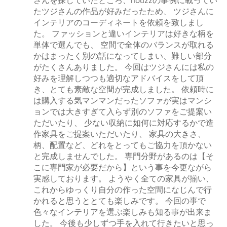
さんを探していたところ、houzzの事例に載ってい
5
たツジさんの作品が好みだったため、 ツジさんに
つ
インテリアのコーディネートを依頼を致しまし
星
た。 ファッションと違いインテリアは好きな柄を
中
単体で選んでも、 空間で全体のバランスが取れる
星
かはまったく別の話になってしまい、難しい部分
5
がたくさんありました。 今回はツジさんには私の
好みを理解しつつも適切なアドバイスをして頂
き、とても素敵な空間が完成しました。 依頼時に
は購入する気マンマンだったソファが実はマンシ
ョンでは大きすぎて入らず別のソファをご提案い
ただいたり、 少ない収納に如何に対応するかで造
作家具をご提案いただいたり、 家具の大きさ、
柄、配置など、どれをとってもご協力を頂かない
と完成しませんでした。 専門分野があるのは【そ
こに専門家が必要だから】という事を今更ながら
実感しております。 ようやく全ての家具が揃い、
これからゆっくり自分の作った空間になじんで行
かれると思うととても楽しみです。 今回の事で
色々なインテリアを選ぶ楽しみも知る事が出来ま
した。 今後も少しずつ手を入れて行きたいと思っ