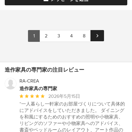
1
2
3
4
8
造作家具の専門家の注目レビュー
RA-CREA
造作家具の専門家
平
2026年5月15日
均
“一人暮らし一軒家のお部屋づくりについて具体的
評
にアドバイスをしていただきました。 ダイニング
価：
を和風にするためのおすすめの照明や小物家具、
5
リビングのソファーや小物家具へのアドバイス、
つ
書斎やベッドルームのレイアウト、アート作品の