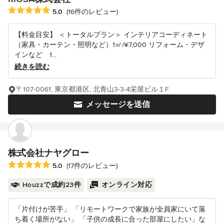
平均評価：5つ星中 星5
5.0
(16件のレビュー)
【料金目安】 ＜トータルプラン＞ インテリアコーディネート
（家具・カーテン・照明など）1㎡/¥7,000 リフォーム・デザ
インなど 1...
続きを読む
〒107-0061, 東京都港区, 北青山3-3-4栄屋ビル１F
メッセージを送信
株式会社ナヤグロー
平均評価：5つ星中 星5
5.0
(17件のレビュー)
Houzzで成約23件
オンライン対応
「片付けが苦手」 「リモートワークで家族が全員家にいて落
ち着く場所がない」 「子供の成長に合った部屋にしたい」な