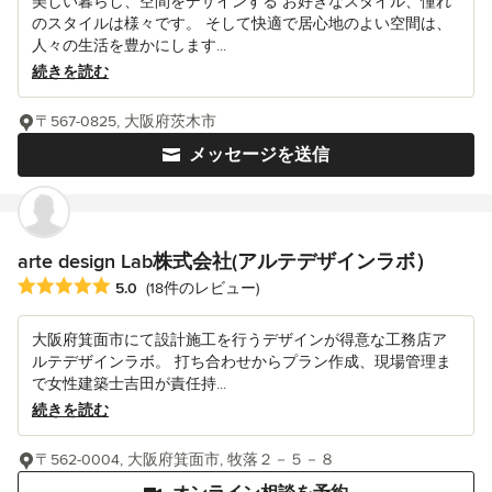
美しい暮らし、空間をデザインする お好きなスタイル、憧れ
のスタイルは様々です。 そして快適で居心地のよい空間は、
人々の生活を豊かにします...
続きを読む
〒567-0825, 大阪府茨木市
メッセージを送信
arte design Lab株式会社(アルテデザインラボ）
平均評価：5つ星中 星5
5.0
(18件のレビュー)
大阪府箕面市にて設計施工を行うデザインが得意な工務店ア
ルテデザインラボ。 打ち合わせからプラン作成、現場管理ま
で女性建築士吉田が責任持...
続きを読む
〒562-0004, 大阪府箕面市, 牧落２－５－８