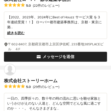
平均評価：5つ星中 星5
5.0
(22件のレビュー)
【2022、2023年、2024年にBest of Houzz サービス賞 を３
年連続受賞！！】 ローバー都市建築事務所は、京都・東京に
拠...
続きを読む
〒602-8407, 京都府京都市上京区伊佐町, 233番地385PLACEビ
ル ４F
メッセージを送信
株式会社ストーリーホーム
平均評価：5つ星中 星5
5.0
(29件のレビュー)
一日の、四季折々の、数十年の時の流れに思いを馳せ家族と
いうかけがえのない人達と、どんな空間でどんな風に過ごす
のか・・・。 そんなさまざまな...