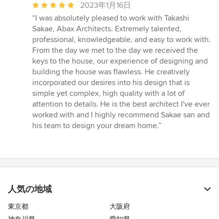
平
2023年1月16日
均
“I was absolutely pleased to work with Takashi
評
Sakae, Abax Architects. Extremely talented,
価：
professional, knowledgeable, and easy to work with.
5
From the day we met to the day we received the
つ
keys to the house, our experience of designing and
星
building the house was flawless. He creatively
中
incorporated our desires into his design that is
星
simple yet complex, high quality with a lot of
5
attention to details. He is the best architect I've ever
worked with and I highly recommend Sakae san and
his team to design your dream home.”
人気の地域
東京都
大阪府