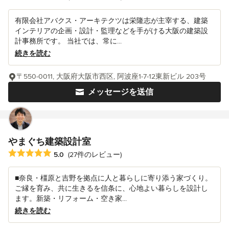
有限会社アバクス・アーキテクツは栄隆志が主宰する、建築
インテリアの企画・設計・監理などを手がける大阪の建築設
計事務所です。 当社では、常に...
続きを読む
〒550-0011, 大阪府大阪市西区, 阿波座1-7-12東新ビル 203号
メッセージを送信
やまぐち建築設計室
平均評価：5つ星中 星5
5.0
(27件のレビュー)
■奈良・橿原と吉野を拠点に人と暮らしに寄り添う家づくり。
ご縁を育み、共に生きるを信条に、心地よい暮らしを設計し
ます。新築・リフォーム・空き家...
続きを読む