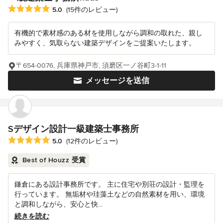
平均評価：5つ星中 星5
5.0
(15件のレビュー)
有機的で素材感のある材を使用しながら調和の取れた、親し
みやすく、気取らない建築デザインをご提案いたします。
〒654-0076, 兵庫県神戸市, 須磨区一ノ谷町3-1-11
メッセージを送信
Sデザイン設計一級建築士事務所
平均評価：5つ星中 星5
5.0
(12件のレビュー)
Best of Houzz 受賞
鎌倉にある設計事務所です。 主に住宅や別荘の設計・監理を
行っています。 無垢材や珪藻土などの自然素材を用い、環境
と調和しながら、安心と快...
続きを読む