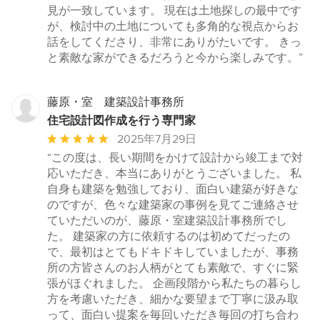
見が一致しています。 現在は土地探しの最中です
が、検討中の土地についても多角的な視点からお
話をしてくださり、非常にありがたいです。 きっ
と素敵な家ができるだろうと今から楽しみです。”
藤原・室 建築設計事務所
住宅設計図作成を行う専門家
平
2025年7月29日
均
“この度は、長い期間をかけて設計から竣工まで対
評
応いただき、本当にありがとうございました。 私
価：
自身も建築を勉強しており、面白い建築が好きな
5
のですが、色々な建築家の事例を見てご連絡させ
つ
ていただいのが、藤原・室建築設計事務所でし
星
た。 建築家の方に依頼するのは初めてだったの
中
で、最初はとてもドキドキしていましたが、事務
星
所の方皆さんのお人柄がとても素敵で、すぐに緊
5
張がほぐれました。 企画段階から私たちの暮らし
方を考慮いただき、細かな要望まで丁寧に汲み取
って、面白い提案を毎回いただき毎回の打ち合わ