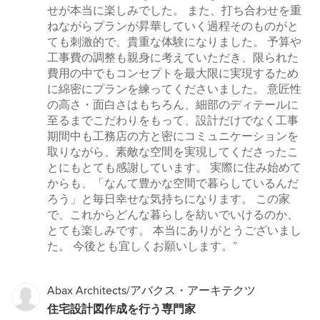
せが本当に楽しみでした。 また、打ち合わせを重
ねながらプランが昇華していく過程そのものがと
ても刺激的で、貴重な体験になりました。 予算や
工事費の調整も親身に考えていただき、限られた
費用の中でもコンセプトを最大限に実現するため
に綿密にプランを練ってくださいました。 意匠性
の高さ・面白さはもちろん、細部のディテールに
至るまでこだわりをもって、設計だけでなく工事
期間中も工務店の方と密にコミュニケーションを
取りながら、素敵な空間を実現してくださったこ
とにもとても感謝しています。 実際に住み始めて
からも、「なんて豊かな空間で暮らしているんだ
ろう」と毎日幸せな気持ちになります。 この家
で、これからどんな暮らしを紡いでいけるのか、
とても楽しみです。 本当にありがとうございまし
た。 今後とも宜しくお願いします。”
Abax Architects/アバクス・アーキテクツ
住宅設計図作成を行う専門家