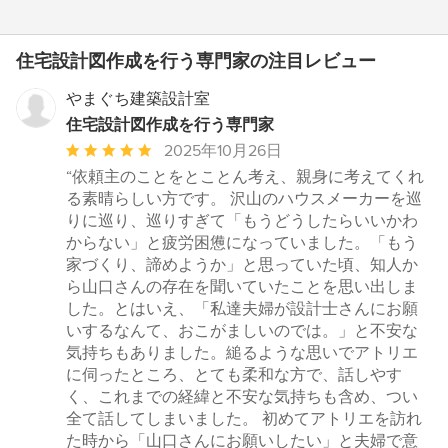
住宅設計図作成を行う専門家の注目レビュー
やまぐち建築設計室
住宅設計図作成を行う専門家
平
2025年10月26日
均
“依頼主のことをとことん考え、親身に考えてくれ
評
る素晴らしい方です。 沢山のハウスメーカーを巡
価：
りに巡り、巡りすぎて「もうどうしたらいいかわ
5
からない」と疲労困憊になっていました。「もう
つ
家づくり、諦めようか」と思っていた頃、知人か
星
ら山口さんの存在を聞いていたことを思い出しま
中
した。とはいえ、「私達夫婦が設計士さんにお願
星
いするなんて、おこがましいのでは。」と不安な
5
気持ちもありました。縋るような思いでアトリエ
に伺ったところ、とても柔和な方で、話しやす
く、これまでの経緯と不安な気持ちも含め、つい
全て話してしまいました。 初めてアトリエを訪れ
た時から「山口さんにお願いしたい」と夫婦で意