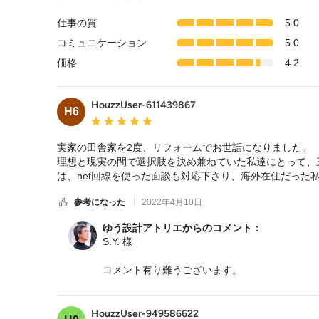
均
評
仕事の質
5.0
価：
コミュニケーション
5.0
5
つ
価格
4.2
星
中
星
HouzzUser-611439867
H6
5
平均評価：5つ星中 星5
実家の田舎家を2度、リフォームでお世話になりました。

理想と現実の間で選択肢を決め兼ねていた私達にとって、
は、net回線を使った面談も対応下さり、海外在住だった
く、また親身になって対応頂いたことへ、心から深く感謝
参考になった
2022年4月10日
ゆう設計アトリエからのコメント：
S.Y. 様
コメント有り難うございます。
痒いところまで手が届いたかどうかわかりませ
また、リモートでの打合せができたことは、私
これから住み続けられる中で、今後もいろいろ
HouzzUser-949586622