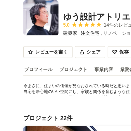
ゆう設計アトリエ
平均評価：5つ星中 星5
5.0
14件のレビ
建築家
,
注文住宅
,
リノベーショ
レビューを書く
シェア
保存
プロフィール
プロジェクト
事業内容
業務
今まさに、住まいの価値が見なおされている時だと思います
プロフィール
自宅を居心地のいい空間にし、家族と関係を育むような住
バイスを行っています。電話やメールで無料相談に応じて
サービス内容などを読む
受賞歴：
メニューに戻る
一級建築士、ハウジングコーチ
プロジェクト 22件
資格・免許：
ライセンスナンバー（建築士登録番号など）: 一級建築士