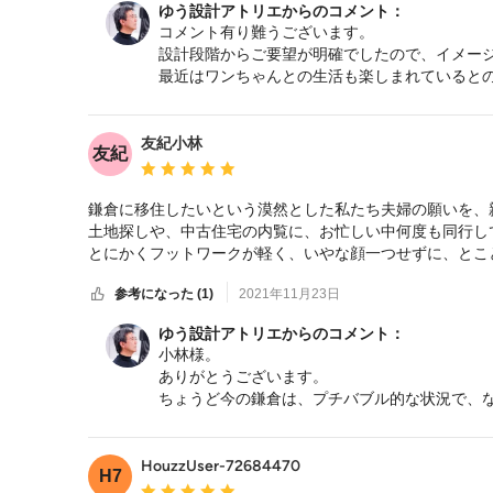
ゆう設計アトリエからのコメント：
ありがとうございました。
コメント有り難うございます。
設計段階からご要望が明確でしたので、イメー
最近はワンちゃんとの生活も楽しまれていると
れることも変化してくると思いますので、その
友紀小林
友紀
平均評価：5つ星中 星5
鎌倉に移住したいという漠然とした私たち夫婦の願いを、
土地探しや、中古住宅の内覧に、お忙しい中何度も同行して
とにかくフットワークが軽く、いやな顔一つせずに、とこ
まだ、希望の土地は見つかっておらず、残念ながら家は建
参考になった (1)
2021年11月23日
遊び心にもあふれた、人情味の厚い三宮さんに

理想以上の家を建てて頂くのを楽しみにしています。
ゆう設計アトリエからのコメント：
小林様。
ありがとうございます。
ちょうど今の鎌倉は、プチバブル的な状況で、
ましたが、きっと小林さんにふさわしい物件が
も下見に行きますし、鎌倉へも気軽にいらして
HouzzUser-72684470
H7
平均評価：5つ星中 星5