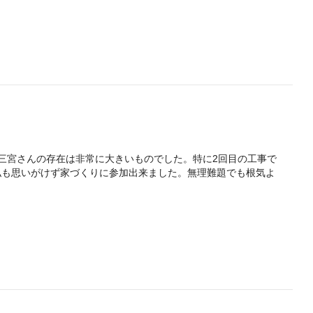
三宮さんの存在は非常に大きいものでした。特に2回目の工事で
私も思いがけず家づくりに参加出来ました。無理難題でも根気よ
しています。
んが、快適な住まいになっているとすれば嬉しいかぎりです。
にとってもよい経験になりました。
と変わって行く部分、変えたいと思うようになる部分もあると思い