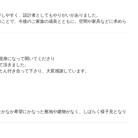
ジしやすく、設計者としてもやりがいがありました。
のことで、今後のご家族の成長とともに、空間や家具などに求めら
際は遠慮なくご相談ください。
親身になって聞いてくださり

頂きました。

とん付き合って下さり、大変感謝しています。

てて頂いてはいないのですが、

なかなか希望にかなった敷地や建物がなく、しばらく様子見となり
現れると思いっています。気になる物件があれば、代わりにいつで
いただけると嬉しいです。