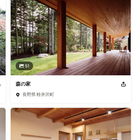
51
森の家
長野県 軽井沢町