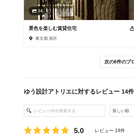
34
景色を楽しむ賃貸住宅
東京都 港区
次の6件のプ
メニューに戻る
ゆう設計アトリエに対するレビュー 14件
新しい順
平
5.0
|
レビュー 14件