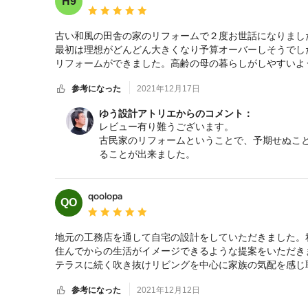
H9
ますので、その際は遠慮なくご相談ください。
平均評価：5つ星中 星5
古い和風の田舎の家のリフォームで２度お世話になりました
最初は理想がどんどん大きくなり予算オーバーしそうでし
リフォームができました。高齢の母の暮らしがしやすいよ
の希望をよく聞いて工務店のご担当の方にしっかりと伝え
参考になった
2021年12月17日
デザイン性と機能性の両面からアドバイスいただけて、や
ゆう設計アトリエからのコメント：
レビュー有り難うございます。
お陰様で、工務店とのコミュニケーションの煩雑さも最小
古民家のリフォームということで、予期せぬこ
三宮さんにお願いして本当に良かったと思います。
ることが出来ました。
最近では、現場で顔を合わせての打合せができ
よい経験になりました。
これからも生活していく中で、色々と要望や生
qoolopa
QO
ください。
平均評価：5つ星中 星5
こちらこそお世話になりました。
地元の工務店を通して自宅の設計をしていただきました。
住んでからの生活がイメージできるような提案をいただきま
テラスに続く吹き抜けリビングを中心に家族の気配を感じ
同じ要望を大手メーカーさんに伝えると細かく分断された
参考になった
2021年12月12日
ています。

造作の家具や洗濯干し部屋やファミリークローゼットを含