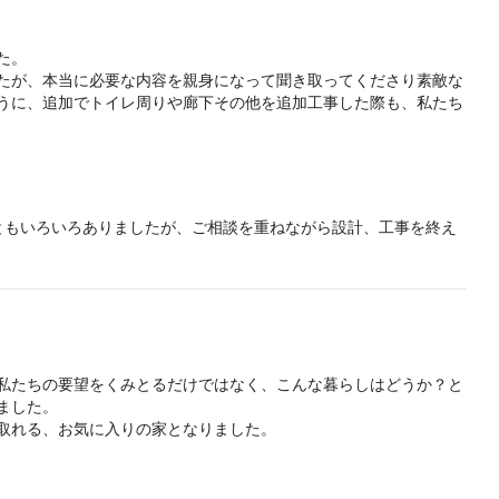
。

たが、本当に必要な内容を親身になって聞き取ってくださり素敵な
うに、追加でトイレ周りや廊下その他を追加工事した際も、私たち
ていただくことができました。

はりプロにお願いしてよかったと実感しています。

限にでき理想の具現化にまた一歩近づくことができました。

ともいろいろありましたが、ご相談を重ねながら設計、工事を終え
ない場合も、リモートでの打合せでスムーズに進めることができ、
活スタイルの変化での相談がありましたら、遠慮なくどうぞご相談
私たちの要望をくみとるだけではなく、こんな暮らしはどうか？と
した。

取れる、お気に入りの家となりました。

間取りが出来上がってきたので、提案力の違いに驚いたことを覚え
む導線も気に入っています。
