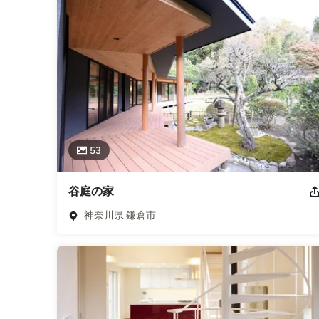
業種
建築家
,
注文住宅
,
リノベーション
53
谷庭の家
神奈川県 鎌倉市