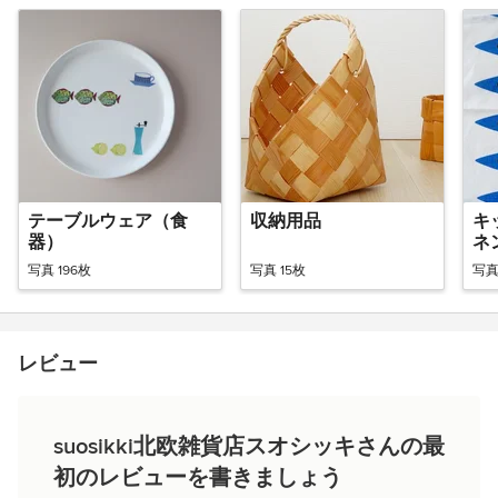
テーブルウェア（食
収納用品
キ
器）
ネ
写真 196枚
写真 15枚
写真
レビュー
suosikki北欧雑貨店スオシッキさんの最
初のレビューを書きましょう