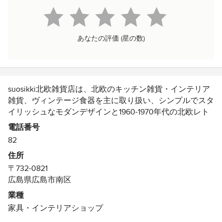
あなたの評価 (星の数)
suosikki北欧雑貨店は、北欧のキッチン雑貨・インテリア
雑貨、ヴィンテージ食器を主に取り扱い、シンプルでスタ
イリッシュなモダンデザインと1960-1970年代の北欧レト
ロデザイン、北欧で育つ自然の木材を使用した手工芸品を
電話番号
取り入れたインテリア空間演出をコーディネートするアイ
82
テムをご紹介しております。
住所
家で過ごす時間がより楽しくなりますように、北欧デザイ
〒732-0821
ンの魅力をお伝えさせて頂きます。
広島県広島市南区
業種
家具・インテリアショップ