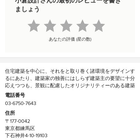
小倉設計さんの最初のレビューを書き
ましょう
あなたの評価 (星の数)
住宅建築を中心に、それをと取り巻く諸環境をデザインす
るにあたり、建築家の独善にはしらず建築主の要望に十分
応えつつも、景観に配慮したオリジナリティーのある建築
空間を創出することを目指しています。とりわけ住まいは
電話番号
建築の原点であり、最小の社会単位である家族を育む重要
03-6750-7643
な環境であるところから特に力を入れております。
住所
建築の全てが建設後の適切な維持管理なくしては、当初
〒177-0042
の性能や資産価値を維持していくことができません。個人
東京都練馬区
所有の建物でも社会資産の一部であるところから、建築を
下石神井4-10-19103
長く使い続けるためのコンサルティングにも力を入れてお