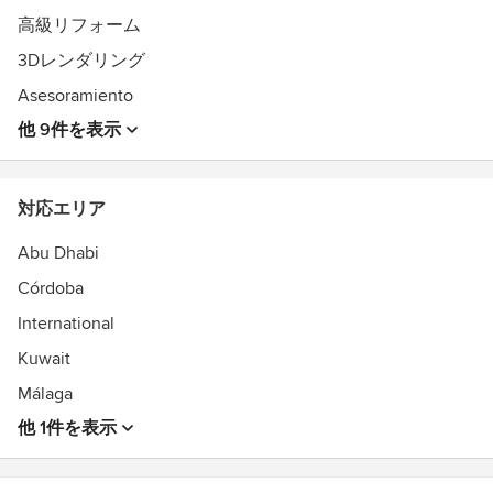
If you're looking for clarity, direction, and a result that works
高級リフォーム
for your real life: let's talk.
3Dレンダリング
pilimolina.com
Asesoramiento
受賞歴：
Llevo más de 20 años publicando mis proyectos en las
他 9件を表示
mejores revistas de decoración de España. En
pilimolina.com puedes ver un resumen de las
publicaciones.
対応エリア
17 premios Best of Houzz — Servicio y Diseño — de forma
consecutiva desde 2019.
Abu Dhabi
Formación especializada en La Escuela EINES de Diseño
Córdoba
Estratégi
International
Kuwait
Málaga
他 1件を表示