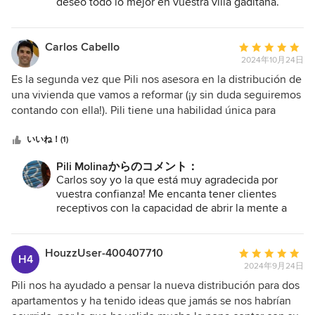
deseo todo lo mejor en vuestra villa gaditana.
Escuchó las necesidades de cada uno y con mucha
BESO ENORME!!!
profesionalidad y paciencia, nos fue explicando las
propuestas y todo el proceso paso a paso hasta quedarnos
Carlos Cabello
平
súper convencidos y tranquilos. Gracias a su
2024年10月24日
均
asesoramiento, hemos hecho correcciones que habrían
評
Es la segunda vez que Pili nos asesora en la distribución de
sido un dolor de cabeza si no se hubiesen resuelto a
価：
una vivienda que vamos a reformar (¡y sin duda seguiremos
tiempo. Nos ha mejorado las zonas de paso, hemos ganado
5
contando con ella!). Pili tiene una habilidad única para
en iluminación, amplitud y lo mejor de todo, ha conseguido
つ
entender las necesidades de sus clientes y ofrecer
acoplar muchos de nuestros muebles, con un
星
soluciones creativas e ingeniosas a problemas que en
いいね！(1)
aprovechamiento del espacio súper práctico que nos hace
中
principio parecían irresolubles. Su ayuda ha conseguido
Pili Molinaからのコメント：
la vida más fácil en casa. En definitiva, un proyecto llevado
星
transformar lo que podría ser un proceso tedioso y
Carlos soy yo la que está muy agradecida por
a cabo con ilusión y sin angustias ni temores a errar por
5
frustrante, como es una obra, en algo ilusionante, haciendo
vuestra confianza! Me encanta tener clientes
malas decisiones o falta de visión. Sin duda, por su buen
que el resultado sea un proyecto espectacular. ¡Muchas
receptivos con la capacidad de abrir la mente a
gusto, su buen criterio, la cercanía, y la claridad con lo que
gracias, Pili!
nuevas opciones. Estaré FELIZ de seguir
te explica todo, seguiré contando con ella para futuros
aportando ideas a vuestro proyecto (que ya es
proyectos. UNA PROFESIONAL MÁS QUE
también mi bebé!!). BESO FUERTE.
HouzzUser-400407710
平
H4
RECOMENDABLE. Gracias Pili!!
2024年9月24日
均
評
Pili nos ha ayudado a pensar la nueva distribución para dos
価：
apartamentos y ha tenido ideas que jamás se nos habrían