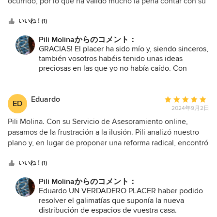
5
ocurrido, por lo que ha valido mucho la pena contar con su
つ
colaboración. Desde el principio nos ha transmitido mucha
星
confianza y ha conectado con cómo queríamos que fuera
いいね！(1)
中
el espacio, así que trabajar con ella ha sido muy sencillo!
Pili Molinaからのコメント：
星
Volveríamos a elegirla
GRACIAS! El placer ha sido mío y, siendo sinceros,
5
también vosotros habéis tenido unas ideas
preciosas en las que yo no había caído. Con
clientes como vosotros DA GUSTO TRABAJAR!!
También os volvería a elegir!!!!
Eduardo
平
ED
2024年9月2日
均
評
Pili Molina. Con su Servicio de Asesoramiento online,
価：
pasamos de la frustración a la ilusión. Pili analizó nuestro
5
plano y, en lugar de proponer una reforma radical, encontró
つ
soluciones inteligentes que aprovechaban al máximo el
星
espacio existente. ¡El resultado es espectacular! Ahora
いいね！(1)
中
tenemos un proyecto de casa funcional, luminosa y
Pili Molinaからのコメント：
星
adaptada a nuestras necesidades. Lo mejor de todo es que
Eduardo UN VERDADERO PLACER haber podido
5
Pili supo entender perfectamente lo que queríamos y nos
resolver el galimatías que suponía la nueva
brindó un asesoramiento personalizado y cercano. Gracias
distribución de espacios de vuestra casa.