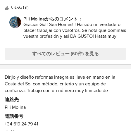
opción también de trasladar la ideas a un proyecto y un
つ
que hacemos una búsqueda exhaustiva del cliente idóneo,
trabajo ya más avanzado, que yo no contraté pero que
星
también nos gusta tener la vivienda perfecta para ofrecer.
いいね！(1)
estoy segura de que lo lleva a cabo con la misma
中
Hace unos meses, ante una casa en Marbella que
Pili Molinaからのコメント：
profesionalidad que hace todo. Creo que una reforma lleva
星
queríamos sacar al mercado del alquiler, nos planteamos
Gracias Golf Sea Homes!!! Ha sido un verdadero
un coste económico e incluso emocional alto, y merece la
5
contratar los servicios de Pili Molina quien supo sacar el
placer trabajar con vosotros. Se nota que domináis
pena partir de una idea clara y acertada. Gracias Pili.
máximo partido de cada metro cuadrado. No sólo la hizo
vuestra profesión y así DA GUSTO! Hasta muy
muy bonita, sino muy cómoda y con gran capacidad de
pronto!!
almacenaje. Pili entendió nuestra necesidad, se adaptó al
presupuesto y con su trabajo se ha revalorizado la
すべてのレビュー (60件) を見る
propiedad. Estamos muy satisfechos con su trabajo y la
recomendamos totalmente. As a real estate company we
are always looking to improve our products on the Costa
Dirijo y diseño reformas integrales llave en mano en la
del Sol. In the same way that we do an exhaustive search
Costa del Sol con método, criterio y un equipo de
for the ideal client when it comes to the rental market, we
confianza. Trabajo con un número muy limitado de
also like to have the perfect home to offer. A few months
proyectos al año para garantizar atención completa en cada
ago , we were faced with a challenge in Marbella. We were
連絡先
uno.
contacted by the owners of a house because they wanted
Pili Molina
Mi especialidad es trabajar con propietarios internacionales
us to market the rental of their property. The property
電話番号
que no pueden estar presentes durante la obra. Me
although had amazing potential and was in an amazing
+34 619 24 79 41
location needed a few touches to make it just perfect and
convierto en sus ojos, su criterio y su interlocutora única
up to the standards that our clients require so we