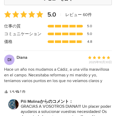
平
5.0
|
レビュー 60件
均
評
仕事の質
5.0
価：
コミュニケーション
5.0
5
つ
価格
4.8
星
中
Diana
平
星
DI
2025年10月30日
均
5
評
Hace un año nos mudamos a Cádiz, a una villa maravillosa
価：
en el campo. Necesitaba reformas y mi marido y yo,
5
teníamos varios puntos en los que no veíamos claros y
つ
sobretodo no había consenso. Finalmente decidimos
星
recurrir a los servicios de Pili Molina para poner claridad, ya
いいね！(1)
中
que la obra se aproximaba y todavía teníamos muchas
Pili Molinaからのコメント：
星
cuestiones sin definir. No creía posible que alguien
GRACIAS A VOSOTROS DIANA!!! Un placer poder
5
consiguiera darnos esa solución que nos alegrase a todos
ayudaros a solucionar vuestras necesidades! Os
sin más discusiones, pero Pili lo consiguió rápidamente.