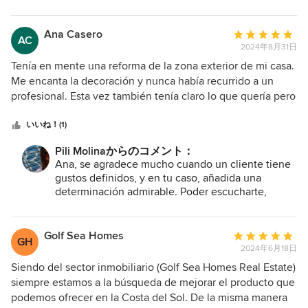
a ella, comenzamos nuestra reforma con confianza y
Ciertamente me encanta buscar el mejor uso para
tranquilidad. Si buscas un profesional que te ayude a
cada centímetro cuadrado y crear el oasis que os
optimizar el espacio de tu hogar, ¡no dudes en contactar
merecéis. Gracias por recurrir a mis servicios (ves
Ana Casero
平
AC
cómo online se resuelven muchísimas cosas sin
con Pili Molina!" "We were about to give up on redesigning
2024年8月31日
均
necesidad de estar allí?), estaré encantada de
our Madrid home's layout. Endless debates and a lack of
評
Tenía en mente una reforma de la zona exterior de mi casa.
aportar más ideas y soluciones si así lo deseáis!!
ideas had left us exhausted. Until we found Pili Molina. Her
価：
Me encanta la decoración y nunca había recurrido a un
GRACIAS!!!
online space planning service transformed our home,
5
profesional. Esta vez también tenía claro lo que quería pero
turning our frustration into excitement. Pili analyzed our
つ
tenía dudas sobre la ubicación de las diferentes zonas
floor plan and, instead of suggesting a radical renovation,
星
(cocina exterior, zona de comer, zona de plantas…). Me
いいね！(1)
discovered clever solutions that maximized our existing
中
daba miedo equivocarme y luego arrepentirme después del
Pili Molinaからのコメント：
space. The result is stunning! Now we have a functional,
星
gasto y mareos que ocasiona una reforma. Me costó
Ana, se agradece mucho cuando un cliente tiene
bright, and personalized home. Best of all, Pili truly
5
decidirme a pedir asesoramiento porque no deja de ser un
gustos definidos, y en tu caso, añadida una
understood our vision and provided tailored, friendly
gasto añadido. Me puse en contacto con Pili y ella me dio
determinación admirable. Poder escucharte,
advice. Thanks to her, we started our renovation with
un presupuesto de asesoramiento de 5 horas. Le envié mis
aportarte nuevas ideas y ver el resultado tan
confidence and peace of mind. If you're looking to optimize
ideas, lo que yo quería y el plano y tras dos llamadas de
espectacular que has conseguido, me hace MUY
your home's layout, don't hesitate to contact Pili Molina!
teléfono y una visita a mi casa ella supo cómo orientarme
FELIZ. Enhorabuena por ser valiente y contratar a
Golf Sea Homes
平
GH
una profesional, gracias por tu inteligencia para
para distribuir y aprovechar al máximo el espacio. Además
2024年6月18日
均
sacar todo el partido de cada solución que te
tiene mucha visión de cómo se vive “la casa” y se disfruta
評
Siendo del sector inmobiliario (Golf Sea Homes Real Estate)
aporté. UN VERDADERO PLACER haber podido
de ella, según como sea tu forma de vida y tu familia. Sin
価：
siempre estamos a la búsqueda de mejorar el producto que
formar parte de tu maravillosa casa. Espero que la
duda un acierto contar con ella para asesorarte, y tiene la
5
podemos ofrecer en la Costa del Sol. De la misma manera
disfrutéis muchos años ❤️