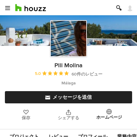
Pili Molina
平均評価：5つ星中 星5
5.0
60件のレビュー
Málaga
メッセージを送信
ホームページ
保存
シェアする
プロジェクト
レビュー
プロフィール
業務内容