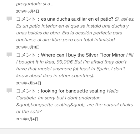
preguntarle si a...
2019年5月4日
コメント：
es una ducha auxiliar en el patio?
Sí, así es.
Es un patio interior en el que se instaló una ducha y
unas baldas de obra. Era la ocasión perfecta para
ducharse al aire libre pero con total intimidad.
2019年3月11日
コメント：
Where can I buy the Silver Floor Mirror
Hi!!
I bought it in Ikea, 99,00€ But I’m afraid they don’t
have that model anymore (at least in Spain, I don’t
know about ikea in other countries).
2018年7月24日
コメント：
looking for banquette seating
Hello
Carabela, Im sorry but I dont understan
&quot;banquette seating&quot;, are the natural chairs
or the sofa?
2018年1月4日