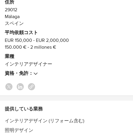
con todos los equipos — desde el primer plano hasta la
住所
considered hiring the services of Pili Molina who knew how
entrega de llaves.
29012
to get the most out of every square meter. Not only did she
No improviso. No acepto proyectos sin estructura. Y no
Málaga
make it very beautiful, but it is now a very comfortable and
trabajo con cualquier cliente — ni con cualquier
スペイン
functional home. Pili understood our needs straightaway,
constructor.
and worked within the budget and with her work the
平均依頼コスト
Si buscas claridad, dirección y un resultado que funcione
property has increased in value. We are very satisfied with
EUR 150,000 - EUR 2,000,000
para tu vida real: hablamos.
her work and so are the owners!! we totally recommend
150.000 € - 2 millones €
pilimolina.com
her.
業種
I design and direct full turnkey renovations on the Costa
インテリアデザイナー
del Sol — with method, clear criteria, and a trusted team. I
資格・免許：
take on a very limited number of projects per year to give
each one my complete attention.
My speciality is working with international owners who
can't be present during the renovation. I become their
eyes, their criteria, and their single point of contact with
提供している業務
every team involved — from the first floor plan to the
handover of keys.
インテリアデザイン (リフォーム含む)
I don't improvise. I don't take on projects without structure.
And I don't work with just any client — or just any builder.
照明デザイン