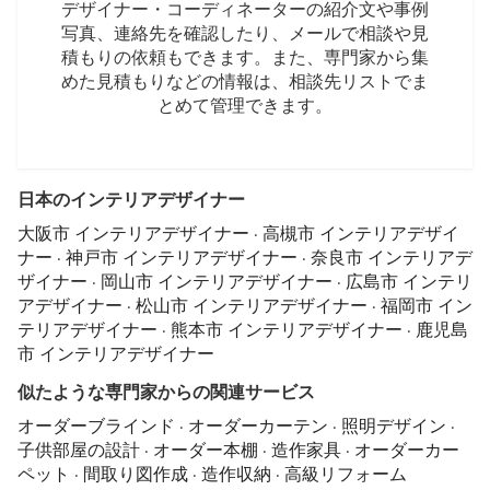
デザイナー・コーディネーターの紹介文や事例
写真、連絡先を確認したり、メールで相談や見
積もりの依頼もできます。また、専門家から集
めた見積もりなどの情報は、相談先リストでま
とめて管理できます。
日本のインテリアデザイナー
大阪市 インテリアデザイナー
·
高槻市 インテリアデザイ
ナー
·
神戸市 インテリアデザイナー
·
奈良市 インテリアデ
ザイナー
·
岡山市 インテリアデザイナー
·
広島市 インテリ
アデザイナー
·
松山市 インテリアデザイナー
·
福岡市 イン
テリアデザイナー
·
熊本市 インテリアデザイナー
·
鹿児島
市 インテリアデザイナー
似たような専門家からの関連サービス
オーダーブラインド
·
オーダーカーテン
·
照明デザイン
·
子供部屋の設計
·
オーダー本棚
·
造作家具
·
オーダーカー
ペット
·
間取り図作成
·
造作収納
·
高級リフォーム