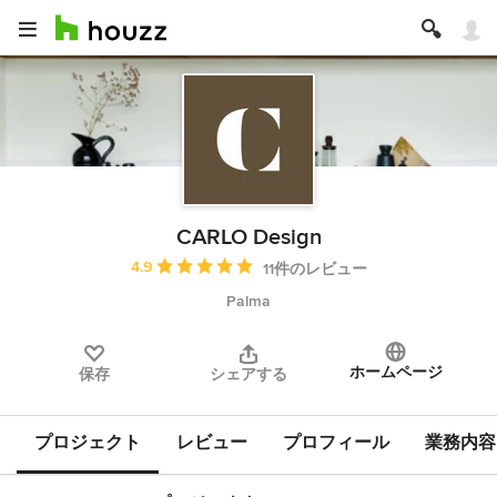
CARLO Design
平均評価：5つ星中 星4.9
4.9
11件のレビュー
Palma
ホームページ
保存
シェアする
プロジェクト
レビュー
プロフィール
業務内容