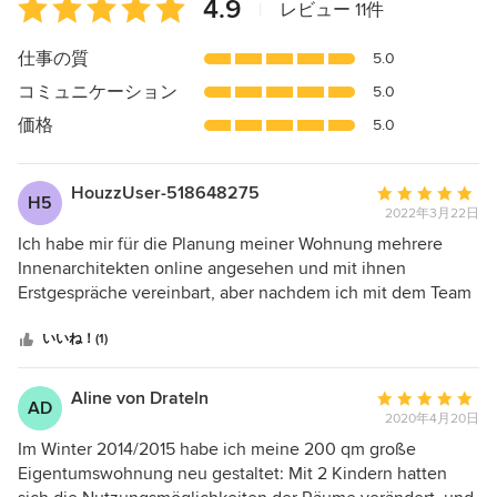
平
4.9
|
レビュー 11件
均
評
仕事の質
5.0
価：
コミュニケーション
5.0
5
つ
価格
5.0
星
中
HouzzUser-518648275
平
星
H5
2022年3月22日
均
4.9
評
Ich habe mir für die Planung meiner Wohnung mehrere
価：
Innenarchitekten online angesehen und mit ihnen
5
Erstgespräche vereinbart, aber nachdem ich mit dem Team
つ
von Carlo gesprochen habe, brauchte ich nirgendwo sonst
星
mehr hinzugehen, hier hat man gleich gespürt das Team
いいね！(1)
中
versteht wie ich mir meine Wohnung vorstelle. Besonders
星
gefreut hat mich mit wieviel Enthusiasmus und Herzblut
Aline von Drateln
平
AD
5
das ganze Team dabei war, man hat gemerkt, dass das
2020年4月20日
均
Projekt ihnen wichtig war und viele tolle Ideen kamen
評
Im Winter 2014/2015 habe ich meine 200 qm große
zustande die am Anfang unmöglich umzusetzen schienen.
価：
Eigentumswohnung neu gestaltet: Mit 2 Kindern hatten
Der Ablauf war trotz Corona reibungslos, die
5