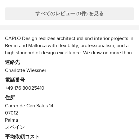
中
expected of her and was running the project on her own
星
and following up with thecontractor of the building to
すべてのレビュー (11件) を見る
5
ensure all snags are met. i very highly recommend
Charlotte and her team especially if a person is looking for
a headache-free work
CARLO Design realizes architectural and interior projects in
Berlin and Mallorca with flexibility, professionalism, and a
high standard of design excellence. We draw on more than
15 years of professional experience and a network of highly
連絡先
qualified specialist planners and companies. In addition to
Charlotte Wiessner
new builds and the renovation of residential and office
電話番号
spaces, we also have extensive experience in the hotel,
+49 176 80025410
gastronomy, and wellness sectors. When working on listed
buildings, we adopt a sensitive approach to the protected
住所
historic fabric and maintain close coordination with
Carrer de Can Sales 14
heritage conservation authorities.
07012
Palma
With instinct, sensitivity, and a strong attention to detail, we
スペイン
develop and implement individual, character-driven design
平均依頼コスト
concepts. Throughout the design process, we cultivate an