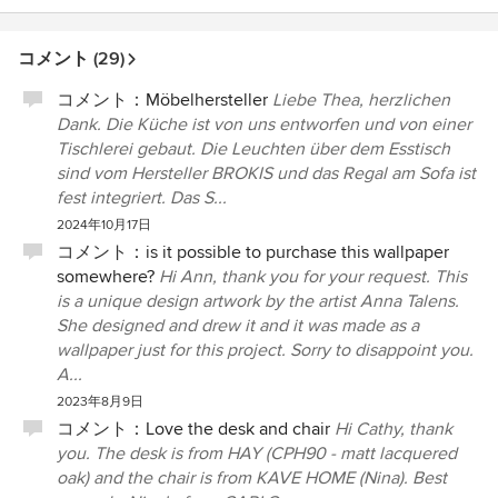
コメント (29)
コメント：
Möbelhersteller
Liebe Thea, herzlichen
Dank. Die Küche ist von uns entworfen und von einer
Tischlerei gebaut. Die Leuchten über dem Esstisch
sind vom Hersteller BROKIS und das Regal am Sofa ist
fest integriert. Das S...
2024年10月17日
コメント：
is it possible to purchase this wallpaper
somewhere?
Hi Ann, thank you for your request. This
is a unique design artwork by the artist Anna Talens.
She designed and drew it and it was made as a
wallpaper just for this project. Sorry to disappoint you.
A...
2023年8月9日
コメント：
Love the desk and chair
Hi Cathy, thank
you. The desk is from HAY (CPH90 - matt lacquered
oak) and the chair is from KAVE HOME (Nina). Best