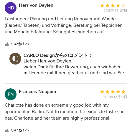
aber sehr gut abgefangen. Danke dafür!
星
Herr von Deylen
平
HD
5
2018年4月27日
均
評
Leistungen: Planung und Leitung Renovierung Wände
価：
(Farben/ Tapeten) und Vorhänge, Beratung bei Teppichen
5
und Möbeln Erfahrung: Sehr gutes eingehen auf
つ
bestehende Vorstellungen und gemeinsame
星
Weiterentwicklung. Beauftragung sehr zuverlässiger
いいね！(1)
中
Handwerker. Der abgestimmte - aber gefühlt sehr hohe -
CARLO Designからのコメント：
星
Kostenrahmen wurde eingehalten. Insgesamt eine sehr
Lieber Herr von Deylen,
4
gute Zusammenarbeit, nach der ich die Firma CARLO Berlin
vielen Dank für Ihre Bewertung, auch wir haben
besten Gewissens weiterempfehlen kann.
mit Freude mit Ihnen gearbeitet und sind wie Sie
sehr von dem Ergebnis angetan. Ein gehobener
Anspruch hat leider immer seinen Preis. Aber
trotzdem sind wir erfreut darüber, dass Sie mit
Francois Noujaim
平
FN
dem Ergebnis der Umgestaltung voll und ganz
2017年12月19日
均
zufrieden sind und wir Ihre Vorstellungen von
評
Charlotte has done an extremely good job with my
Qualität und Raffinesse für Sie verwirklichen
価：
apartment in Berlin. Not to mention the exquisite taste she
konnten!
5
has, Charlotte and her team are highly professional.
Herzliche Grüße,
つ
Delivering on time and exactly to the specifications that
Ihr CARLO Berlin-Team
星
were agreed. Charlotte went over and beyond what was
いいね！(1)