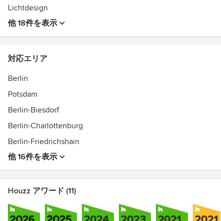
consulting. For the realization of our interior concepts, we
Lichtdesign
take care of the selection and procurement of furniture,
他 18件を表示
lighting, artwork, and accessories.
受賞歴：
- Best of Interior 2022 - Callwey Verlag
対応エリア
- Best of Houzz Award 2017
Berlin
Potsdam
Berlin-Biesdorf
Berlin-Charlottenburg
Berlin-Friedrichshain
他 16件を表示
Houzz アワード (11)