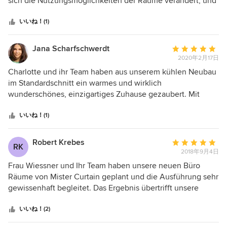
sich die Nutzungsmöglichkeiten der Räume verändert, und
Kommunikation einfach, schnell wurde auf Anfragen
つ
ich wollte buchstäblich „frische Wind“ in die Wohnung
geantwortet. Meine Wohnung ist nun endlich fertig und ich
星
bringen. Ich hatte eine vage Idee wie das Resultat
いいね！(1)
bin so froh und glücklich wie toll alles geworden ist und
中
aussehen sollte, war aber beruflich sehr eingespannt und
das ich mit einem guten Team zusammenarbeiten konnte.
星
froh, als mir Charlotte Wiessner als unterstützende
Jana Scharfschwerdt
平
Ich kann CARLO wirklich nur jedem empfehlen der auch
5
Innenarchitektin empfohlen wurde. Tatsächlich war ihre
2020年2月17日
均
außergewöhnliche Ideen für seine Wohnung, sein Haus,
Hilfe eine große Entlastung: Sehr schnell bewies sie ein
評
Charlotte und ihr Team haben aus unserem kühlen Neubau
oder seinen Arbeitsplatz hat. Hier wird mit viel liebe zum
Gespür für meinen Geschmack, machte unermüdlich
価：
im Standardschnitt ein warmes und wirklich
Detail gearbeitet. Die Handwerker waren verlässlich und
Vorschläge, bis die richtige Lampe und perfekte Tapete
5
wunderschönes, einzigartiges Zuhause gezaubert. Mit
die Materialien sowie die Arbeiten von top Qualität.
gefunden war, regelte Termine und betreute die Baustelle.
つ
einem tollen Mix aus ausgefallenen Tapeten, fantastischer
Beim Umgang mit den Handwerkern beeindruckte mich vor
星
Farben und wunderschönen Einbauten ist die Einrichtung
いいね！(1)
allem die Mischung aus natürlicher Autorität und
中
aus einem Guss und wir leben jetzt in unserem
weiblichen Charme, mit der sie für Disziplin und gute
星
Traumeigenheim. Auch spontan und auf kurzem Wege ist
Robert Krebes
平
Stimmung gleichzeitig zu sorgen wusste.
RK
5
ihr Team erreichbar und sprudelt vor Gestaltungsideen. Das
2018年9月4日
均
kam unserem Alltag sehr entgegen. Ich bin immer wieder
評
Frau Wiessner und Ihr Team haben unsere neuen Büro
überrascht auf welche ausgefallen Stücke Carlo stößt. Wir
価：
Räume von Mister Curtain geplant und die Ausführung sehr
sind sehr happy, dass wir uns auf die Ideenvielfalt
5
gewissenhaft begleitet. Das Ergebnis übertrifft unsere
eingelassen haben und sind mit dem Ergebnis sehr
つ
Erwartungen voll. Wir sind glücklich und haben jeden Tag
zufrieden. Wir hatten nur etwas Pech mit einem der
星
sehr viel Freude mit den vielen Details und Farbgebungen.
いいね！(2)
empfohlenen Dienstleister, das hat Charlotte und ihr Team
中
vielen lieben Dank Charlotte