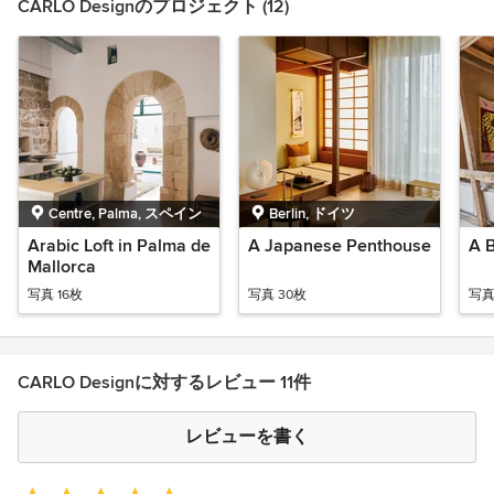
CARLO Designのプロジェクト (12)
Centre, Palma, スペイン
Berlin, ドイツ
Arabic Loft in Palma de
A Japanese Penthouse
A B
Mallorca
写真 16枚
写真 30枚
写真
CARLO Designに対するレビュー 11件
レビューを書く