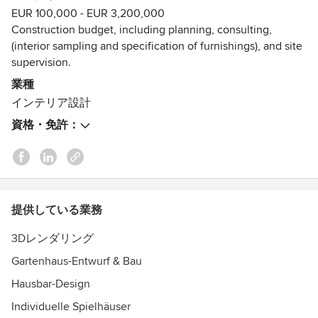
EUR 100,000 - EUR 3,200,000
ongoing dialogue with our clients in order to present ideas,
Construction budget, including planning, consulting,
incorporate wishes, and share inspiration. We rely on early
(interior sampling and specification of furnishings), and site
and close collaboration with specialist planners and
supervision.
contractors to ensure that even complex projects are
realized reliably and to the highest standards. All concepts
業種
are developed with a strong awareness of budget, tailored
インテリア設計
precisely to each client, and with careful material selection.
資格・免許：
Through extensive product research, ranging from high-
end brands to vintage dealers, we are able to offer a wide
spectrum of interior design concepts. Special color tones
combined with high-quality and distinctive materials create
refined living and working environments.
提供している業務
We develop concepts for both private and commercial
3Dレンダリング
clients and implement them with precision. Beyond
planning and supervising construction projects through
Gartenhaus-Entwurf & Bau
service phases 1–8, we also offer 3D visualizations, studies,
Hausbar-Design
conceptual proposals in the form of mood boards, as well
Individuelle Spielhäuser
as comprehensive and in-depth color and material