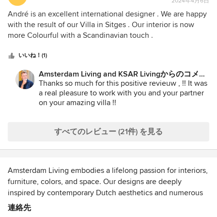
2024年4月6日
均
評
André is an excellent international designer . We are happy
価：
with the result of our Villa in Sitges . Our interior is now
5
more Colourful with a Scandinavian touch .
つ
星
いいね！(1)
中
Amsterdam Living and KSAR Livingからのコメン
星
ト：
Thanks so much for this positive revieuw , !! It was
5
a real pleasure to work with you and your partner
on your amazing villa !!
すべてのレビュー (21件) を見る
Amsterdam Living embodies a lifelong passion for interiors,
furniture, colors, and space. Our designs are deeply
inspired by contemporary Dutch aesthetics and numerous
international designer labels, resulting in a unique blend of
連絡先
comfort and luxury.