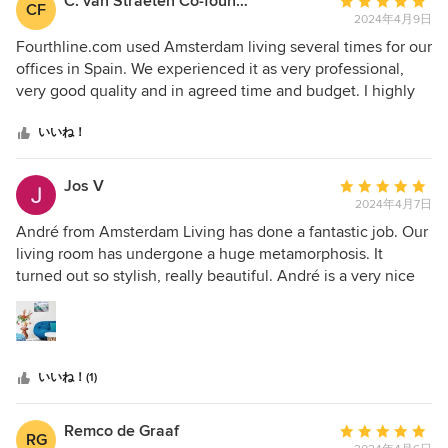
C. van Straeten Co-founder Fourthline
平
CF
2024年4月9日
均
評
Fourthline.com used Amsterdam living several times for our
価：
offices in Spain. We experienced it as very professional,
5
very good quality and in agreed time and budget. I highly
つ
recommend Amsterdam Living.
星
いいね！
中
星
Jos V
平
5
2024年4月7日
均
評
André from Amsterdam Living has done a fantastic job. Our
価：
living room has undergone a huge metamorphosis. It
5
turned out so stylish, really beautiful. André is a very nice
つ
man with surprising ideas. You can discuss everything and
星
he does what he promises, highly recommended!
中
星
いいね！(1)
5
Remco de Graaf
平
RG