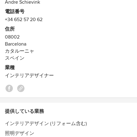
Andre Schievink
電話番号
In collaboration with Ksar Living, we create luxurious
+34 652 57 20 62
Mediterranean-style villas, enhancing our diverse portfolio.
Our primary goal is to provide clients with a personalized
住所
and homey ambiance, reflecting their unique personalities
08002
in functional and exciting interiors.
Barcelona
カタルーニャ
Each project we undertake is unique, tailored to meet the
スペイン
specific needs and desires of our clients. We draw
業種
inspiration from the existing interiors and carefully listen to
インテリアデザイナー
our clients' wishes to achieve the perfect final result.
Our expertise spans restaurants, private homes, salons,
stores, offices, and home staging. We showcase a selection
of our work, which exemplifies our commitment to design
excellence.
提供している業務
インテリアデザイン (リフォーム含む)
We welcome all challenges and invite you to contact us for
further information or a consultation. Let Amsterdam Living
照明デザイン