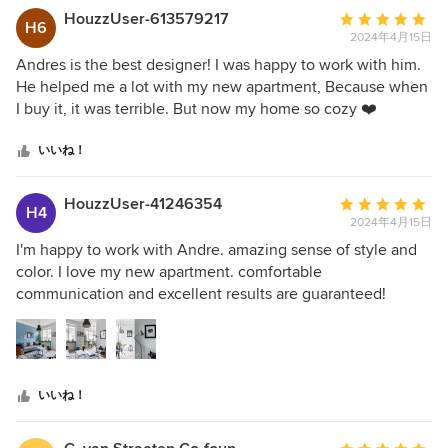
HouzzUser-613579217
平
H6
2024年4月15日
均
評
Andres is the best designer! I was happy to work with him.
価：
He helped me a lot with my new apartment, Because when
5
I buy it, it was terrible. But now my home so cozy ❤️
つ
星
いいね！
中
星
HouzzUser-41246354
平
H4
5
2024年4月15日
均
評
I'm happy to work with Andre. amazing sense of style and
価：
color. I love my new apartment. comfortable
5
communication and excellent results are guaranteed!
つ
星
中
星
いいね！
5