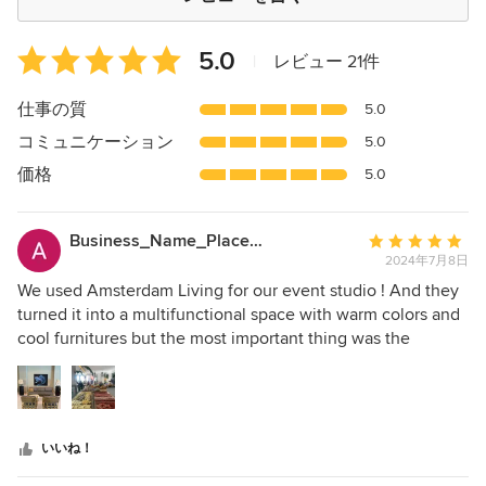
平
5.0
|
レビュー 21件
均
評
仕事の質
5.0
価：
コミュニケーション
5.0
5
つ
価格
5.0
星
中
Business_Name_Placeholder
平
星
2024年7月8日
均
5
評
We used Amsterdam Living for our event studio ! And they
価：
turned it into a multifunctional space with warm colors and
5
cool furnitures but the most important thing was the
つ
lighting !! We’re happy with the result !!! 5 star
星
recommendation!!!
中
星
いいね！
5