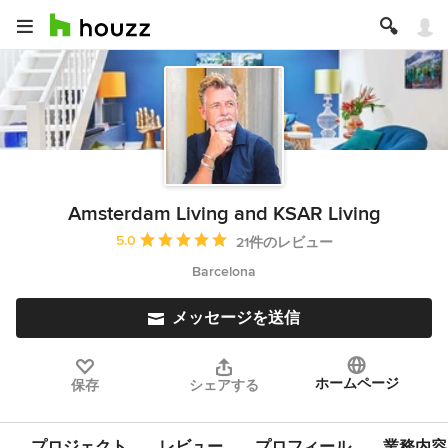
Amsterdam Living and KSAR Living
平均評価：5つ星中 星5
5.0
21件のレビュー
Barcelona
メッセージを送信
ホームページ
保存
シェアする
プロジェクト
レビュー
プロフィール
業務内容