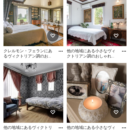
し、とびきりロマンチックにするもよし。日本や海外か
ら集められたおしゃれな寝室インテリア写真を参考に、
寝室の模様替えをしませんか。
ヴィクトリアン調の寝室のレイアウトで考えたいこと
おしゃれにしたい、かわいいファブリックを使いたい、
落ち着いた雰囲気の空間にしたいなど、普段あまり人を
クレルモン・フェランにあ
他の地域にある小さなヴィ
るヴィクトリアン調のおし
クトリアン調のおしゃれな
招き入れることがないプライベートな寝室に求める機能
ゃれな寝室
主寝室 (白い壁、カーペッ
クレルモン・フェランにあ
他の地域にある小さなヴィ
や条件はそれぞれあることでしょう。ただ、どんなレイ
ト敷き、マルチカラーの床)
るヴィクトリアン調のおし
クトリアン調のおしゃれな
アウトの寝室であっても共通して言えることは、“なる
ゃれな寝室
主寝室 (白い壁、カーペット
べく部屋の構成要素を少なくする” ということです。寝
敷き、マルチカラーの床) の
る直前に情報が多すぎると脳が休まらず、快眠できない
レイアウト
と言われていますが、ヴィクトリアン調の寝室のインテ
リアにおいても、そういった気遣いは必要になるでしょ
う。カラフルすぎる、あるいは柄がやけに目に留まる壁
紙や、明るすぎる電気、ごちゃごちゃとした印象の乱雑
なベッドルームでは、心も身体も休まるところがありま
せん。迷いが生じたり、要素が多くなりそうになった
他の地域にあるヴィクトリ
他の地域にある小さなヴィ