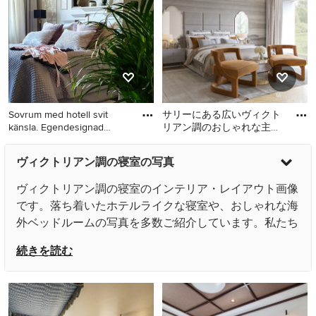
Sovrum med hotell svit
サリーにある広いヴィクト
känsla. Egendesignad
リアン調のおしゃれな主寝
sängg
室 (ベージュの壁、ベージ
他の地域にある中くらいな
サリーにある広いヴィクト
ュの床、壁紙) のインテリ
ヴィクトリアン調の寝室の写真
ヴィクトリアン調のおしゃ
リアン調のおしゃれな主寝
れな主寝室 (ベージュの壁、
室 (ベージュの壁、ベージュ
ヴィクトリアン調の寝室のインテリア・レイアウト画像
無垢フローリング、茶色い
の床、壁紙) のインテリア
です。落ち着いたホテルライクな寝室や、おしゃれな海
床、パネル壁)
外ベッドルームの写真を多数ご紹介しています。私たち
は人生のうち、3分の1を睡眠に費やしているそうです。
続きを読む
だからこそ、寝室のレイアウトにこだわりませんか？
プライベートな部屋である寝室では、自分の趣味を反映
させやすいといえます。風水にこだわるもよし、個性的
な照明を用いるもよし、お気に入りのアートを飾るもよ