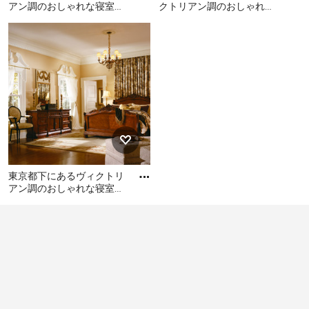
アン調のおしゃれな寝室の
クトリアン調のおしゃれな
ら、シンプル・イズ・ベストの精神に立ち帰るのが基本
レイアウト
主寝室 (グレーの壁、合板
他の地域にあるヴィクトリ
他の地域にある小さなヴィ
となりそうです。
フローリング、暖炉なし、
アン調のおしゃれな寝室の
クトリアン調のおしゃれな
茶
レイアウト
主寝室 (グレーの壁、合板フ
1R（ワンルーム）マンションでもプライベートなスペー
ローリング、暖炉なし、茶
スは確保しておきたいもの。寝室のレイアウトに間仕切
色い床) のレイアウト
りを用いることで人目につきにくくなります。天井の高
さがある程度確保できれば、天蓋を使うという選択も部
屋の印象をがらっと変える効果があります。
採光も求めたいポイントのひとつ。朝の太陽の光は体を
スッキリと目覚めさせる効果があると言われています。
東京都下にあるヴィクトリ
アン調のおしゃれな寝室
ただし、強すぎる光は暑さとの戦いになるので、遮光カ
(黄色い壁、濃色無垢フロー
東京都下にあるヴィクトリ
ーテンの導入や窓ガラスに工夫を施すといいでしょう。
リング、茶色い床)
アン調のおしゃれな寝室 (黄
やわらかな陽の光を寝室全体に取り入れられるよう、設
色い壁、濃色無垢フローリ
計前に業者と相談できるといいですね。
ング、茶色い床)
ヴィクトリアン調の寝室の照明
寝室の照明を暗めに設定する人が多いですが、いったい