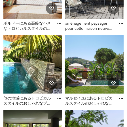
ボルドーにある高級な小さ
aménagement paysager
なトロピカルスタイルのお
pour cette maison neuve
しゃれな中庭プール (デッ
créa
ボルドーにある高級な小さ
トゥールーズにある高級な
キ材舗装) の写真
なトロピカルスタイルのお
中くらいなトロピカルスタ
しゃれな中庭プール (デッキ
イルのおしゃれなプール (デ
材舗装) の写真
ッキ材舗装) の写真
他の地域にあるトロピカル
マルセイユにあるトロピカ
スタイルのおしゃれなプー
ルスタイルのおしゃれなプ
ル (噴水) の写真
ールの写真
他の地域にあるトロピカル
マルセイユにあるトロピカ
スタイルのおしゃれなプー
ルスタイルのおしゃれなプ
ル (噴水) の写真
ールの写真