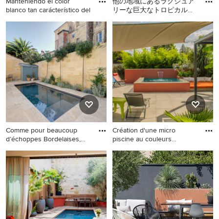
Manteniendo el color
他の地域にあるラグジュア
blanco tan carácterístico del
リーな巨大なトロピカルス
タイルのおしゃれなプール
他の地域にある広いトロピ
他の地域にあるラグジュア
(デッキ材舗装) の写真
カルスタイルのおしゃれな
リーな巨大なトロピカルス
プール (タイル敷き) の写真
タイルのおしゃれなプール
(デッキ材舗装) の写真
Comme pour beaucoup
Création d'une micro
d’échoppes Bordelaises,
piscine au couleurs
l’acce
chaleureu
ボルドーにあるトロピカル
トゥールーズにあるお手頃
スタイルのおしゃれなプー
価格の小さなトロピカルス
ルの写真
タイルのおしゃれな裏庭プ
ール (タイル敷き) の写真