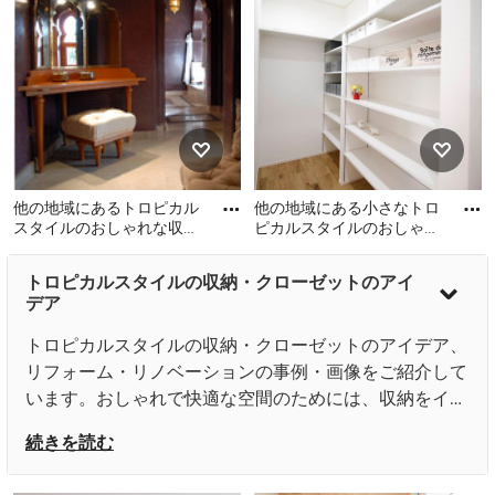
な収納・クローゼットの写
ローゼットの写真
真
他の地域にあるトロピカル
他の地域にある小さなトロ
スタイルのおしゃれな収
ピカルスタイルのおしゃれ
納・クローゼットの写真
なウォークインクローゼッ
他の地域にあるトロピカル
他の地域にある小さなトロ
ト (合板フローリング、茶
トロピカルスタイルの収納・クローゼットのアイ
スタイルのおしゃれな収
ピカルスタイルのおしゃれ
色
デア
納・クローゼットの写真
なウォークインクローゼッ
ト (合板フローリング、茶色
トロピカルスタイルの収納・クローゼットのアイデア、
い床) の写真
リフォーム・リノベーションの事例・画像をご紹介して
います。おしゃれで快適な空間のためには、収納をイン
テリアの一部として考えることも大切です。空間に調和
続きを読む
した色合い、質感、デザイン、そして機能性を追求すれ
ば、おしゃれで美しい空間を演出することができるでし