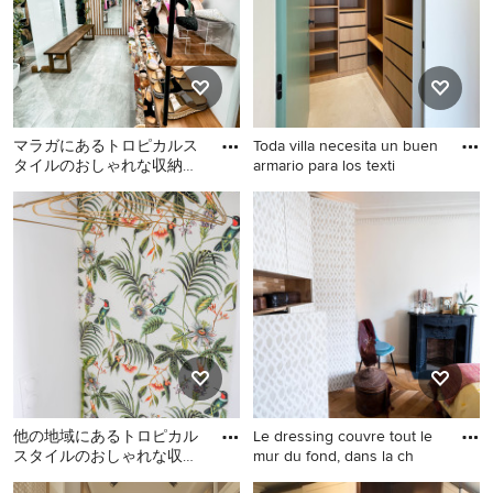
キャビネット、ベージュの
キャビネット、無垢フロー
リング、茶色い床) の写真
マラガにあるトロピカルス
Toda villa necesita un buen
タイルのおしゃれな収納・
armario para los texti
クローゼットの写真
マラガにあるトロピカルス
他の地域にある中くらいな
タイルのおしゃれな収納・
トロピカルスタイルのおし
クローゼットの写真
ゃれな収納・クローゼット
(中間色木目調キャビネッ
ト、セラミックタイルの
床、ベージュの床) の写真
他の地域にあるトロピカル
Le dressing couvre tout le
スタイルのおしゃれな収
mur du fond, dans la ch
納・クローゼットの写真
他の地域にあるトロピカル
パリにある高級な中くらい