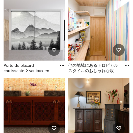
ょう。
南国風収納・クローゼット のリフォームや模様替えを
お考えの場合でも、新築でおしゃれな収納・クローゼッ
トを作る場合でも、Houzz がアイデア探しのお手伝いを
します。Houzz には C&J Créateurs d'Intérieurs や Claire
Mélul Architecture Intérieure といった日本国内の優れた
建築家、インテリアデザイナー、工務店、リノベーショ
ン会社などから寄せられた62枚の家や部屋の写真があり
Porte de placard
他の地域にあるトロピカル
ます。色別やスタイル別で収納・クローゼットの画像を
coulissante 2 vantaux en
スタイルのおしゃれな収
見て、気になる南国風収納・クローゼット の間取りや
toile te
納・クローゼットの写真
リヨンにある高級な広いト
他の地域にあるトロピカル
レイアウトがあれば、アイデアブックへ保存したり、そ
ロピカルスタイルのおしゃ
スタイルのおしゃれな収
の写真の住宅を手がけた専門家にご自分の理想の南国風
れな収納・クローゼット (造
納・クローゼットの写真
収納・クローゼット のデザインや間取りについて相談
り付け) の写真
してみましょう。 日本や海外のおしゃれな南国風収
納・クローゼット の実例がいっぱいの Houzz を、あな
たの家のリノベーションやリフォームのアイデア集めに
是非お役立てください。