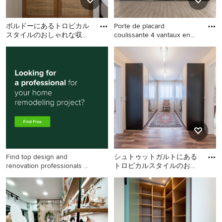
ボルドーにあるトロピカル
Porte de placard
スタイルのおしゃれな収
coulissante 4 vantaux en
納・クローゼットの写真
toile te
ボルドーにあるトロピカル
パリにある高級な広いトロ
スタイルのおしゃれな収
ピカルスタイルのおしゃれ
納・クローゼットの写真
な収納・クローゼット (造り
付け) の写真
Find top design and
シュトゥットガルトにある
renovation professionals on
トロピカルスタイルのおし
Houzz
ゃれなウォークインクロー
シュトゥットガルトにある
ゼット (フラットパネル扉
トロピカルスタイルのおし
の
ゃれなウォークインクロー
ゼット (フラットパネル扉の