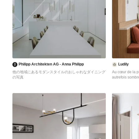
Philipp Architekten AG - Anna Philipp
Ludily
他の地域にあるモダンスタイルのおしゃれなダイニング
Au cœur de la p
の写真
autrefois sombr
faire entrer la 
créer une archite
chaleureuse. Fa
rénovation en p
refonte complèt
réfection structura
transformations 
séparait autrefo
de créer un dou
bois au design 
à une banquette 