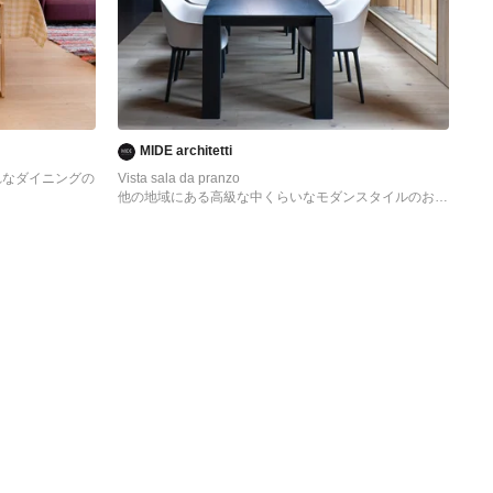
couchages complémentaires. Une rénovation clé en
main, où les moindres détails ont été pensés pour
valoriser le bien.
MIDE architetti
れなダイニングの
Vista sala da pranzo
他の地域にある高級な中くらいなモダンスタイルのおし
ゃれなダイニングキッチン (茶色い壁、無垢フローリン
グ、暖炉なし、茶色い床、板張り天井、板張り壁) の写
真