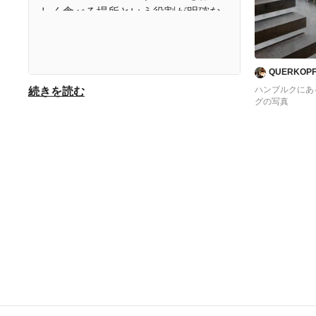
しく食べる場所という役割が明確な
ダイニングのインテリアは実に悩ま
しいところです。例えば、レストラ
モダンスタイルのダイニングの照明
ンではフレンチ、イタリアン、和
QUERKOPF
の選び方
食、中華とジャンルごとにインテリ
ハンブルクにあ
続きを読む
アも食事に合わせてコーディネート
グの写真
しますが、一般の家庭では今日はイ
ダイニングでは照明も重要なポイン
タリアン、今日は和食、とそのとき
ト。食材をおいしそうに見せ、家族
どきによってメニューが変わるので
の“おいしい”顔をはっきり映す照明の
そうはいきません。なので、どんな
選び方を知りましょう。ダイニング
ものにも合わせやすい、シンプルめ
の照明は、発色をきれいに見せてく
なダイニングインテリアで統一する
れる白熱球がおすすすめです。ダイ
のが正解。その代わり、ランチョン
ニングは照明の使用時間も長いの
マットを食事によって変えたり、テ
で、導入費用はかかれど寿命が長い
ーブルに季節の花などを飾ったりし
LEDのタイプが人気です。特に、食
て、その料理を引き立たせ、かつ、
欲をかき立てる“赤色”が鮮やかに見え
ダイニングルームにアクセントを与
ます。また、陰影がはっきりするの
えましょう。
で立体感が出て、お料理をいっそう