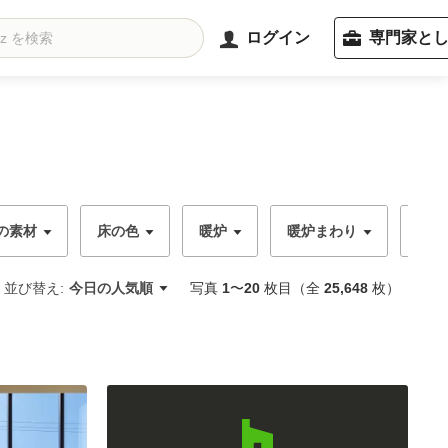
ログイン
専門家と
の素材
床の色
暖炉
暖炉まわり
天井
並び替え:
今日の人気順
写真
1
〜
20
枚目（全
25,648
枚）