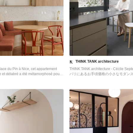
THINK TANK architecture
lace du Pin à Nice, cet appartement
THINK TANK architecture - Cécile Sept
e et délabré a été métamorphosé pour
パリにあるお手頃価格の小さなモダン
lumière naturelle. Nous avons souhaité
れなダイニングキッチン (白い壁、暖炉な
cture à la fois épurée, intimiste et
ce à son état de décrépitude, une
rofondeur s’imposait, englobant la
e du plancher et des travaux de
le de grande envergure. L’une des
fortes a été la dépose de la cloison qui
is le salon de l’ancienne chambre, afin
ble séjour. D’un côté une cuisine en
minimaliste s’associe harmonieusement
cintrée, qui elle, vient englober une