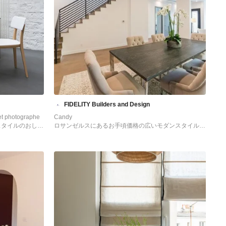
FIDELITY Builders and Design
et photographe
Candy
スタイルのおしゃ
ロサンゼルスにあるお手頃価格の広いモダンスタイルの
し) の写真
おしゃれなLDK (白い壁、無垢フローリング、暖炉な
し、茶色い床) の写真