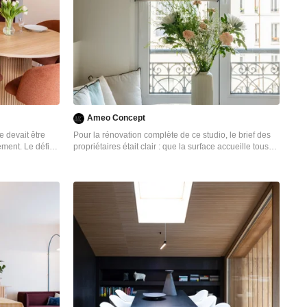
Ameo Concept
e devait être
Pour la rénovation complète de ce studio, le brief des
ement. Le défi
propriétaires était clair : que la surface accueille tous
sine équipée dans
les équipements d’un grand appartement. La
a lecture épurée
répartition des espaces était néanmoins contrainte par
es trois
l’emplacement de deux fenêtres en L, et celui des
ans un
évacuations de plomberie positionnées à l’entrée, ne
laissant pas une grande liberté d’action. Pari tenu pour
l’équipe d’Ameo Concept : une cuisine offrant deux
plans de travail avec tout l’électroménager nécessaire
(lave linge, four, lave vaisselle, plaque de cuisson), une
salle d’eau harmonieuse tout en courbes, une alcôve
nuit indépendante et intime où des rideaux délimitent
l’espace. Enfin, une pièce à vivre fonctionnelle et
chaleureuse, comportant un espace dînatoire avec
banquette coffre, sans oublier le salon offrant deux