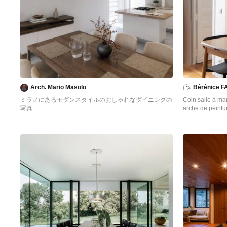
partie de la tab
restauration. De
dans un blanc c
une simplicité 
séjour est orné
partiellement ci
espace le cœur de l’appa
par de la menui
double séjour. D
douche a été co
Arch. Mario Masolo
Bérénice F
intemporels. Da
apaisante avec 
ミラノにあるモダンスタイルのおしゃれなダイニングの
Coin salle à ma
chêne et les ri
写真
arche de peintu
visuellement l’e
パリにあるお手
d’ouverture et l
れなダイニング