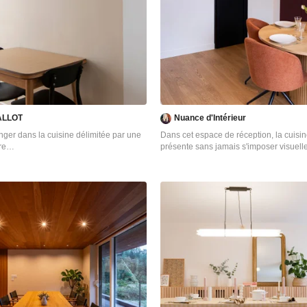
le à manger, en référence à la
 l’autre côté, l’espace salon a été peint
haud, créant une atmosphère pure et
dépouillée. L’ensemble de ce double
 de corniches et une cimaise
ntrée encadre un miroir, faisant de cet
rtement. L’entrée, cloisonnée
serie, se détache visuellement du
ans l’ancien cellier, une salle de
nçue, avec des matériaux naturels et
ALLOT
Nuance d'Intérieur
ns les deux chambres, l’ambiance est
ses lignes droites, la menuiserie en
nger dans la cuisine délimitée par une
Dans cet espace de réception, la cuisin
deaux sortants du plafond agrandissent
re
présente sans jamais s'imposer visuell
space, renforçant la sensation
頃価格の小さなモダンスタイルのおしゃ
consistait à intégrer une véritable cui
e côté épuré.
の写真
la pièce principale tout en préservant l
des volumes. La réponse est venue de c
grandes portes coulissantes teintées d
chaleureux terracotta.