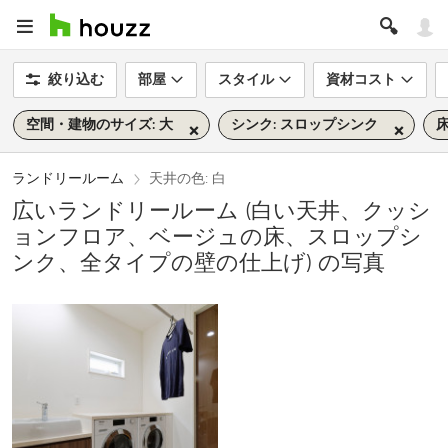
絞り込む
部屋
スタイル
資材コスト
空間・建物のサイズ: 大
シンク: スロップシンク
床
ランドリールーム
天井の色: 白
広いランドリールーム (白い天井、クッシ
ョンフロア、ベージュの床、スロップシ
ンク、全タイプの壁の仕上げ) の写真