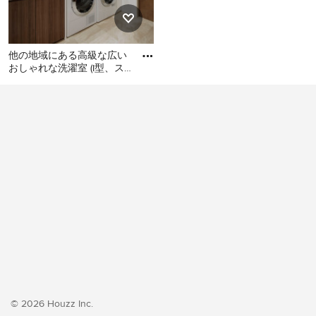
他の地域にある高級な広い
おしゃれな洗濯室 (I型、ス
ロップシンク、フラットパ
他の地域にある高級な広い
ネル扉のキャビネット、濃
おしゃれな洗濯室 (I型、スロ
ップシンク、フラットパネ
ル扉のキャビネット、濃色
木目調キャビネット、白い
壁、クッションフロア、左
右配置の洗濯機・乾燥機、
ベージュの床、ベージュの
キッチンカウンター、壁
紙、白い天井) の写真
© 2026 Houzz Inc.