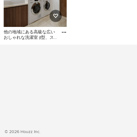
他の地域にある高級な広い
おしゃれな洗濯室 (I型、ス
ロップシンク、フラットパ
他の地域にある高級な広い
ネル扉のキャビネット、濃
おしゃれな洗濯室 (I型、スロ
ップシンク、フラットパネ
ル扉のキャビネット、濃色
木目調キャビネット、白い
壁、クッションフロア、左
右配置の洗濯機・乾燥機、
ベージュの床、ベージュの
キッチンカウンター、壁
紙、白い天井) の写真
© 2026 Houzz Inc.