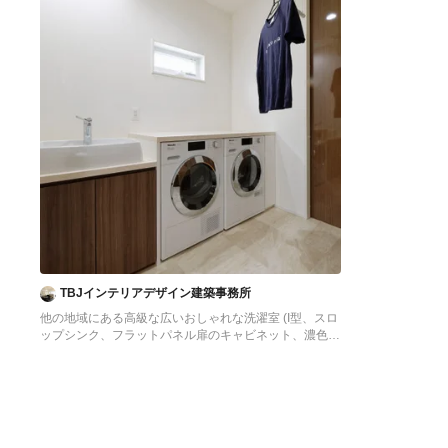
TBJインテリアデザイン建築事務所
他の地域にある高級な広いおしゃれな洗濯室 (I型、スロ
ップシンク、フラットパネル扉のキャビネット、濃色木
目調キャビネット、白い壁、クッションフロア、左右配
置の洗濯機・乾燥機、ベージュの床、ベージュのキッチ
ンカウンター、壁紙、白い天井) の写真