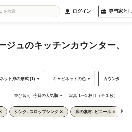
ログイン
専門家と
ベージュのキッチンカウンター、
ネット扉の形式 (1)
キャビネットの色
カウンターの色 
並び替え:
今日の人気順
写真
1
〜
1
枚目（全
1
枚）
すべ
シンク: スロップシンク
床の素材: ビニール