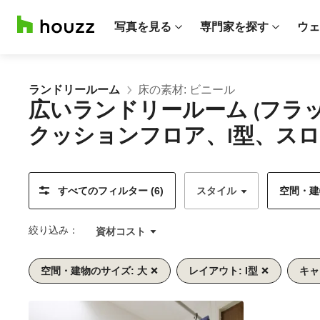
写真を見る
専門家を探す
ウェ
ランドリールーム
床の素材: ビニール
広いランドリールーム (フ
クッションフロア、I型、スロ
すべてのフィルター (6)
スタイル
空間・建物
絞り込み：
資材コスト
空間・建物のサイズ: 大
レイアウト: I型
キャ
前
次
1/7
へ
へ