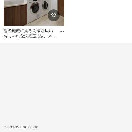
他の地域にある高級な広い
おしゃれな洗濯室 (I型、ス
ロップシンク、フラットパ
他の地域にある高級な広い
ネル扉のキャビネット、濃
おしゃれな洗濯室 (I型、スロ
ップシンク、フラットパネ
ル扉のキャビネット、濃色
木目調キャビネット、白い
壁、クッションフロア、左
右配置の洗濯機・乾燥機、
ベージュの床、ベージュの
キッチンカウンター、壁
紙、白い天井) の写真
© 2026 Houzz Inc.