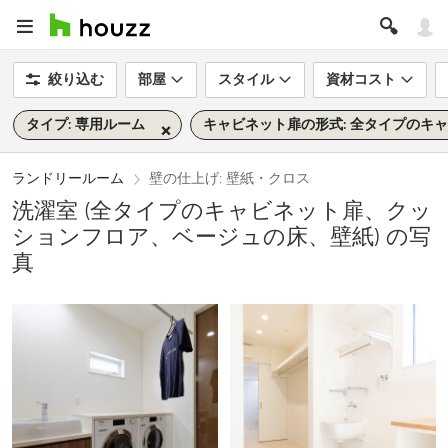
絞り込む
部屋
スタイル
資材コスト
タイプ: 専用ルーム
キャビネット扉の形式: 全タイプのキ
ランドリールーム
壁の仕上げ: 壁紙・クロス
洗濯室 (全タイプのキャビネット扉、クッ
ションフロア、ベージュの床、壁紙) の写
真