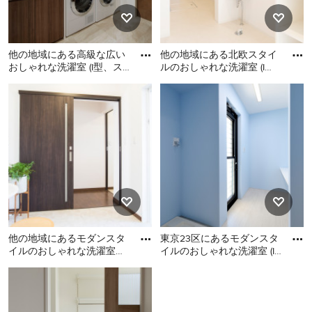
他の地域にある高級な広い
他の地域にある北欧スタイ
おしゃれな洗濯室 (I型、ス
ルのおしゃれな洗濯室 (I
ロップシンク、フラットパ
型、スロップシンク、オー
他の地域にある高級な広い
他の地域にある北欧スタイ
ネル扉のキャビネット、濃
プンシェルフ、白い壁、ク
おしゃれな洗濯室 (I型、スロ
ルのおしゃれな洗濯室 (I型、
ッ
ップシンク、フラットパネ
スロップシンク、オープン
ル扉のキャビネット、濃色
シェルフ、白い壁、クッシ
木目調キャビネット、白い
ョンフロア、洗濯乾燥機、
壁、クッションフロア、左
ベージュの床、壁紙、白い
右配置の洗濯機・乾燥機、
天井) の写真
ベージュの床、ベージュの
キッチンカウンター、壁
紙、白い天井) の写真
他の地域にあるモダンスタ
東京23区にあるモダンスタ
イルのおしゃれな洗濯室
イルのおしゃれな洗濯室 (I
(一体型シンク、白いキャビ
型、オープンシェルフ、ラ
他の地域にあるモダンスタ
東京23区にあるモダンスタ
ネット、白い壁、クッショ
ミネートカウンター、青
イルのおしゃれな洗濯室 (一
イルのおしゃれな洗濯室 (I
ン
体型シンク、白いキャビネ
型、オープンシェルフ、ラ