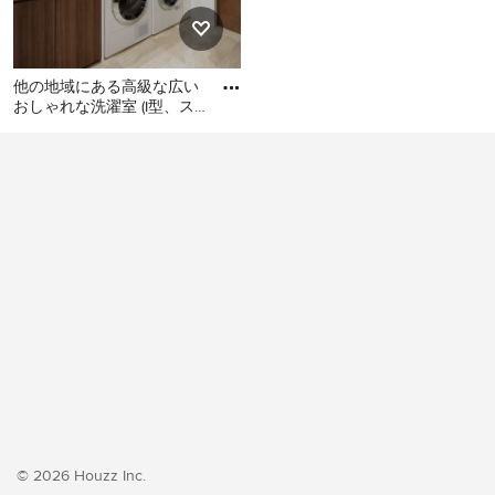
他の地域にある高級な広い
おしゃれな洗濯室 (I型、ス
ロップシンク、フラットパ
他の地域にある高級な広い
ネル扉のキャビネット、濃
おしゃれな洗濯室 (I型、スロ
ップシンク、フラットパネ
ル扉のキャビネット、濃色
木目調キャビネット、白い
壁、クッションフロア、左
右配置の洗濯機・乾燥機、
ベージュの床、ベージュの
キッチンカウンター、壁
紙、白い天井) の写真
© 2026 Houzz Inc.