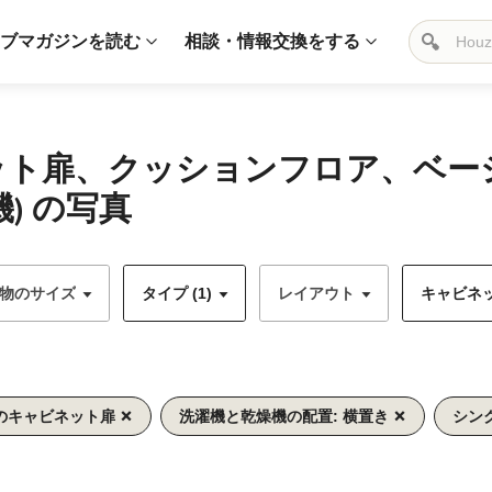
ブマガジンを読む
相談・情報交換をする
ネット扉、クッションフロア、ベ
) の写真
物のサイズ
タイプ (1)
レイアウト
キャビネッ
のキャビネット扉
洗濯機と乾燥機の配置: 横置き
シン