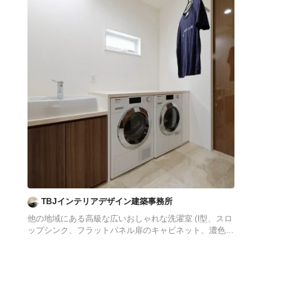
TBJインテリアデザイン建築事務所
他の地域にある高級な広いおしゃれな洗濯室 (I型、スロ
ップシンク、フラットパネル扉のキャビネット、濃色木
目調キャビネット、白い壁、クッションフロア、左右配
置の洗濯機・乾燥機、ベージュの床、ベージュのキッチ
ンカウンター、壁紙、白い天井) の写真