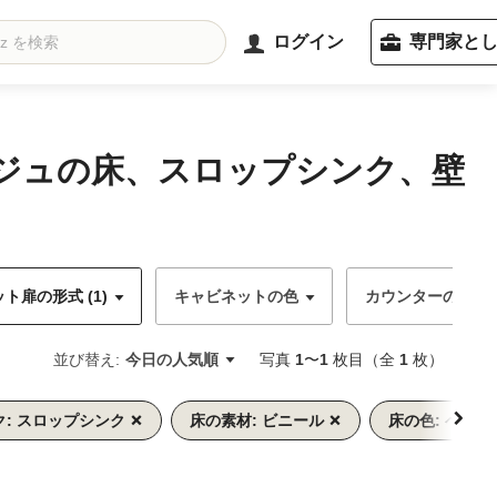
ログイン
専門家と
ージュの床、スロップシンク、壁
ト扉の形式 (1)
キャビネットの色
カウンターの色
並び替え:
今日の人気順
写真
1
〜
1
枚目（全
1
枚）
ク: スロップシンク
床の素材: ビニール
床の色: ベージ