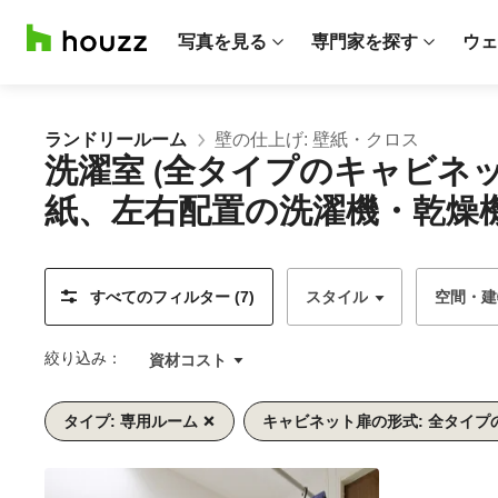
写真を見る
専門家を探す
ウェ
ランドリールーム
壁の仕上げ: 壁紙・クロス
洗濯室 (全タイプのキャビ
紙、左右配置の洗濯機・乾燥機
すべてのフィルター (7)
スタイル
空間・建
絞り込み：
資材コスト
タイプ: 専用ルーム
キャビネット扉の形式: 全タイプ
前
次
1/8
へ
へ