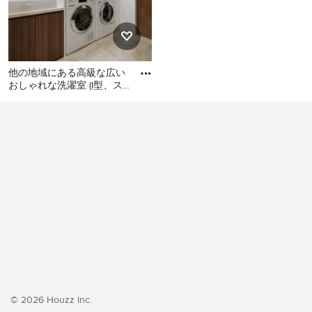
他の地域にある高級な広い
おしゃれな洗濯室 (I型、ス
ロップシンク、フラットパ
他の地域にある高級な広い
ネル扉のキャビネット、濃
おしゃれな洗濯室 (I型、スロ
ップシンク、フラットパネ
ル扉のキャビネット、濃色
木目調キャビネット、白い
壁、クッションフロア、左
右配置の洗濯機・乾燥機、
ベージュの床、ベージュの
キッチンカウンター、壁
紙、白い天井) の写真
© 2026 Houzz Inc.