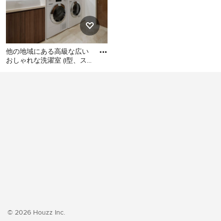
他の地域にある高級な広い
おしゃれな洗濯室 (I型、ス
ロップシンク、フラットパ
他の地域にある高級な広い
ネル扉のキャビネット、濃
おしゃれな洗濯室 (I型、スロ
ップシンク、フラットパネ
ル扉のキャビネット、濃色
木目調キャビネット、白い
壁、クッションフロア、左
右配置の洗濯機・乾燥機、
ベージュの床、ベージュの
キッチンカウンター、壁
紙、白い天井) の写真
© 2026 Houzz Inc.