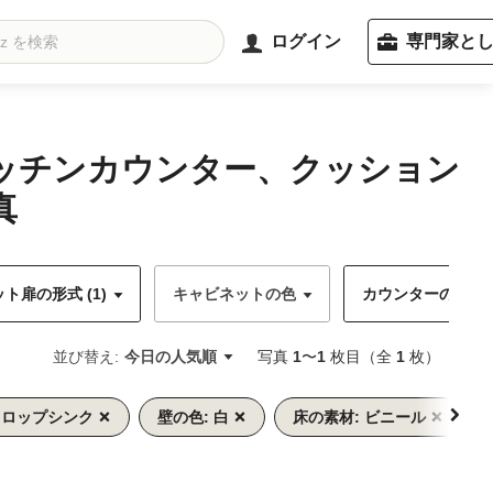
ログイン
専門家と
キッチンカウンター、クッション
真
ト扉の形式 (1)
キャビネットの色
カウンターの色 (1
並び替え:
今日の人気順
写真
1
〜
1
枚目（全
1
枚）
スロップシンク
壁の色: 白
床の素材: ビニール