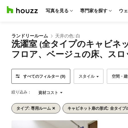
写真を見る
専門家を探す
ウェ
ランドリールーム
天井の色: 白
洗濯室 (全タイプのキャビ
フロア、ベージュの床、スロッ
すべてのフィルター (9)
スタイル
空間・建
絞り込み：
資材コスト
タイプ: 専用ルーム
キャビネット扉の形式: 全タイプ
前
次
1/10
へ
へ