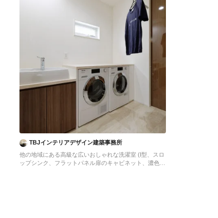
TBJインテリアデザイン建築事務所
他の地域にある高級な広いおしゃれな洗濯室 (I型、スロ
ップシンク、フラットパネル扉のキャビネット、濃色木
目調キャビネット、白い壁、クッションフロア、左右配
置の洗濯機・乾燥機、ベージュの床、ベージュのキッチ
ンカウンター、壁紙、白い天井) の写真