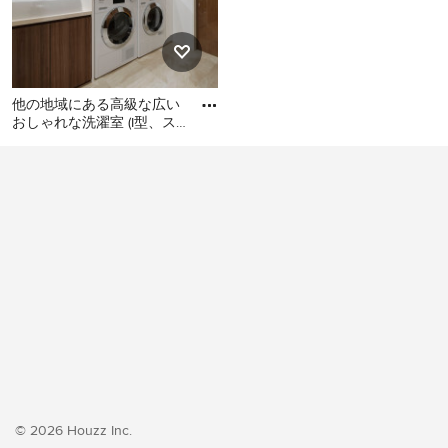
他の地域にある高級な広い
おしゃれな洗濯室 (I型、ス
ロップシンク、フラットパ
他の地域にある高級な広い
ネル扉のキャビネット、濃
おしゃれな洗濯室 (I型、スロ
ップシンク、フラットパネ
ル扉のキャビネット、濃色
木目調キャビネット、白い
壁、クッションフロア、左
右配置の洗濯機・乾燥機、
ベージュの床、ベージュの
キッチンカウンター、壁
紙、白い天井) の写真
© 2026 Houzz Inc.