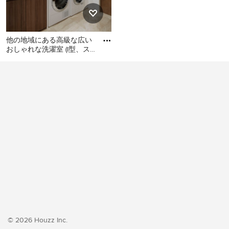
他の地域にある高級な広い
おしゃれな洗濯室 (I型、ス
ロップシンク、フラットパ
他の地域にある高級な広い
ネル扉のキャビネット、濃
おしゃれな洗濯室 (I型、スロ
ップシンク、フラットパネ
ル扉のキャビネット、濃色
木目調キャビネット、白い
壁、クッションフロア、左
右配置の洗濯機・乾燥機、
ベージュの床、ベージュの
キッチンカウンター、壁
紙、白い天井) の写真
© 2026 Houzz Inc.