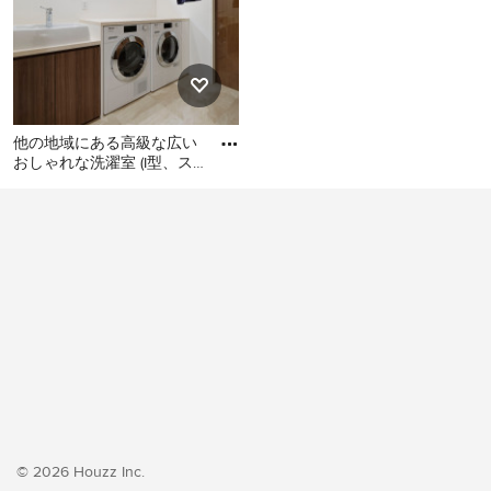
他の地域にある高級な広い
おしゃれな洗濯室 (I型、ス
ロップシンク、フラットパ
他の地域にある高級な広い
ネル扉のキャビネット、濃
おしゃれな洗濯室 (I型、スロ
ップシンク、フラットパネ
ル扉のキャビネット、濃色
木目調キャビネット、白い
壁、クッションフロア、左
右配置の洗濯機・乾燥機、
ベージュの床、ベージュの
キッチンカウンター、壁
紙、白い天井) の写真
© 2026 Houzz Inc.