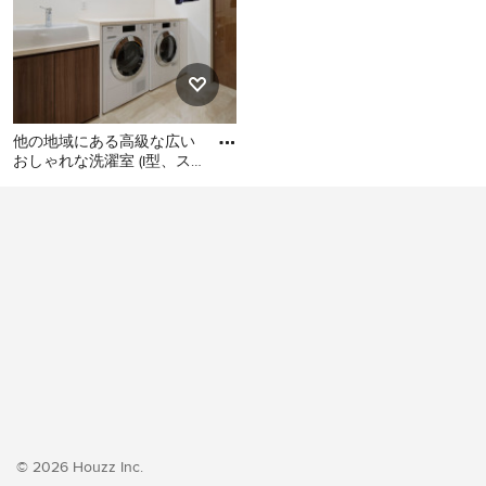
他の地域にある高級な広い
おしゃれな洗濯室 (I型、ス
ロップシンク、フラットパ
他の地域にある高級な広い
ネル扉のキャビネット、濃
おしゃれな洗濯室 (I型、スロ
ップシンク、フラットパネ
ル扉のキャビネット、濃色
木目調キャビネット、白い
壁、クッションフロア、左
右配置の洗濯機・乾燥機、
ベージュの床、ベージュの
キッチンカウンター、壁
紙、白い天井) の写真
© 2026 Houzz Inc.