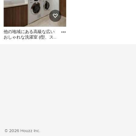
他の地域にある高級な広い
おしゃれな洗濯室 (I型、ス
ロップシンク、フラットパ
他の地域にある高級な広い
ネル扉のキャビネット、濃
おしゃれな洗濯室 (I型、スロ
ップシンク、フラットパネ
ル扉のキャビネット、濃色
木目調キャビネット、白い
壁、クッションフロア、左
右配置の洗濯機・乾燥機、
ベージュの床、ベージュの
キッチンカウンター、壁
紙、白い天井) の写真
© 2026 Houzz Inc.