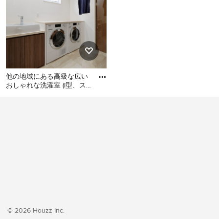
他の地域にある高級な広い
おしゃれな洗濯室 (I型、ス
ロップシンク、フラットパ
他の地域にある高級な広い
ネル扉のキャビネット、濃
おしゃれな洗濯室 (I型、スロ
ップシンク、フラットパネ
ル扉のキャビネット、濃色
木目調キャビネット、白い
壁、クッションフロア、左
右配置の洗濯機・乾燥機、
ベージュの床、ベージュの
キッチンカウンター、壁
紙、白い天井) の写真
© 2026 Houzz Inc.