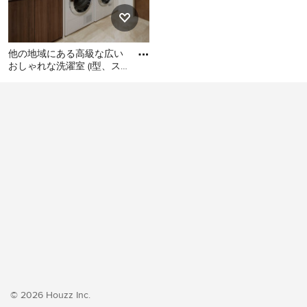
他の地域にある高級な広い
おしゃれな洗濯室 (I型、ス
ロップシンク、フラットパ
他の地域にある高級な広い
ネル扉のキャビネット、濃
おしゃれな洗濯室 (I型、スロ
ップシンク、フラットパネ
ル扉のキャビネット、濃色
木目調キャビネット、白い
壁、クッションフロア、左
右配置の洗濯機・乾燥機、
ベージュの床、ベージュの
キッチンカウンター、壁
紙、白い天井) の写真
© 2026 Houzz Inc.