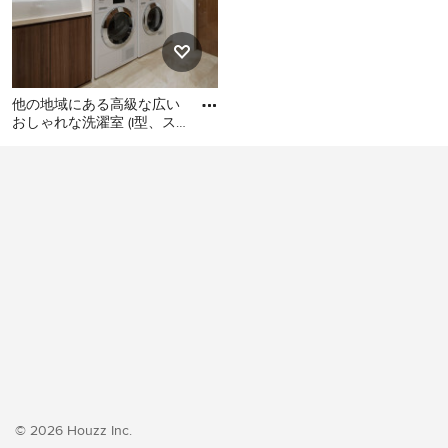
他の地域にある高級な広い
おしゃれな洗濯室 (I型、ス
ロップシンク、フラットパ
他の地域にある高級な広い
ネル扉のキャビネット、濃
おしゃれな洗濯室 (I型、スロ
ップシンク、フラットパネ
ル扉のキャビネット、濃色
木目調キャビネット、白い
壁、クッションフロア、左
右配置の洗濯機・乾燥機、
ベージュの床、ベージュの
キッチンカウンター、壁
紙、白い天井) の写真
© 2026 Houzz Inc.