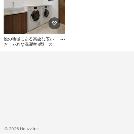
他の地域にある高級な広い
おしゃれな洗濯室 (I型、ス
ロップシンク、フラットパ
他の地域にある高級な広い
ネル扉のキャビネット、濃
おしゃれな洗濯室 (I型、スロ
ップシンク、フラットパネ
ル扉のキャビネット、濃色
木目調キャビネット、白い
壁、クッションフロア、左
右配置の洗濯機・乾燥機、
ベージュの床、ベージュの
キッチンカウンター、壁
紙、白い天井) の写真
© 2026 Houzz Inc.