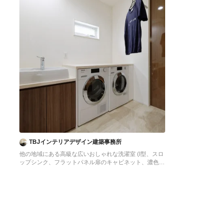
TBJインテリアデザイン建築事務所
他の地域にある高級な広いおしゃれな洗濯室 (I型、スロ
ップシンク、フラットパネル扉のキャビネット、濃色木
目調キャビネット、白い壁、クッションフロア、左右配
置の洗濯機・乾燥機、ベージュの床、ベージュのキッチ
ンカウンター、壁紙、白い天井) の写真