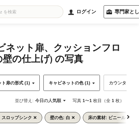
ログイン
専門家と
ャビネット扉、クッションフロ
壁の仕上げ) の写真
ト扉の形式 (1)
キャビネットの色 (1)
カウンターの
並び替え:
今日の人気順
写真
1
〜
1
枚目（全
1
枚）
: スロップシンク
壁の色: 白
床の素材: ビニール