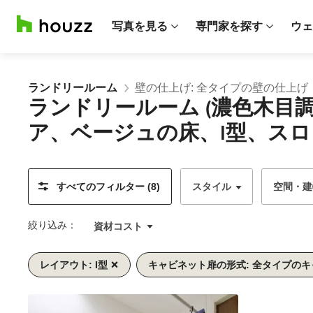
写真を見る
専門家を探す
ウェ
ランドリールーム
壁の仕上げ: 全タイプの壁の仕上げ
ランドリールーム (濃色木
ア、ベージュの床、I型、スロ
すべてのフィルター (8)
スタイル
空間・建
絞り込み：
資材コスト
レイアウト: I型
キャビネット扉の形式: 全タイプの
前
次
1/9
へ
へ