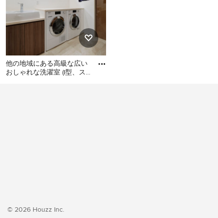
他の地域にある高級な広い
おしゃれな洗濯室 (I型、ス
ロップシンク、フラットパ
他の地域にある高級な広い
ネル扉のキャビネット、濃
おしゃれな洗濯室 (I型、スロ
ップシンク、フラットパネ
ル扉のキャビネット、濃色
木目調キャビネット、白い
壁、クッションフロア、左
右配置の洗濯機・乾燥機、
ベージュの床、ベージュの
キッチンカウンター、壁
紙、白い天井) の写真
© 2026 Houzz Inc.