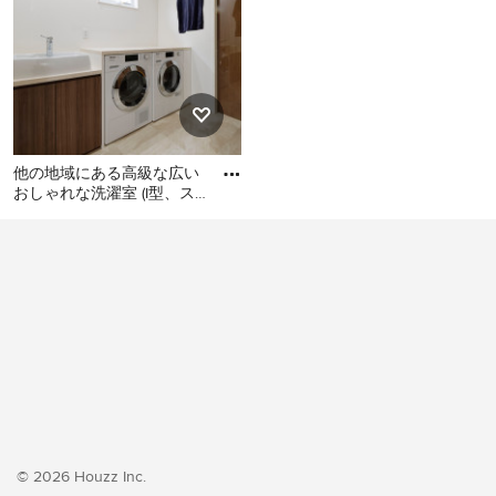
他の地域にある高級な広い
おしゃれな洗濯室 (I型、ス
ロップシンク、フラットパ
他の地域にある高級な広い
ネル扉のキャビネット、濃
おしゃれな洗濯室 (I型、スロ
ップシンク、フラットパネ
ル扉のキャビネット、濃色
木目調キャビネット、白い
壁、クッションフロア、左
右配置の洗濯機・乾燥機、
ベージュの床、ベージュの
キッチンカウンター、壁
紙、白い天井) の写真
© 2026 Houzz Inc.