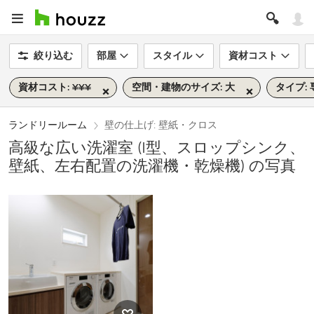
絞り込む
部屋
スタイル
資材コスト
資材コスト: ¥¥¥
空間・建物のサイズ: 大
タイプ:
ランドリールーム
壁の仕上げ: 壁紙・クロス
高級な広い洗濯室 (I型、スロップシンク、
壁紙、左右配置の洗濯機・乾燥機) の写真