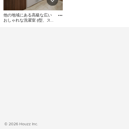
他の地域にある高級な広い
おしゃれな洗濯室 (I型、ス
ロップシンク、フラットパ
他の地域にある高級な広い
ネル扉のキャビネット、濃
おしゃれな洗濯室 (I型、スロ
ップシンク、フラットパネ
ル扉のキャビネット、濃色
木目調キャビネット、白い
壁、クッションフロア、左
右配置の洗濯機・乾燥機、
ベージュの床、ベージュの
キッチンカウンター、壁
紙、白い天井) の写真
© 2026 Houzz Inc.