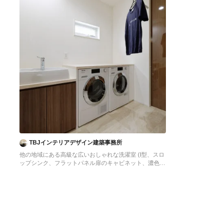
TBJインテリアデザイン建築事務所
他の地域にある高級な広いおしゃれな洗濯室 (I型、スロ
ップシンク、フラットパネル扉のキャビネット、濃色木
目調キャビネット、白い壁、クッションフロア、左右配
置の洗濯機・乾燥機、ベージュの床、ベージュのキッチ
ンカウンター、壁紙、白い天井) の写真