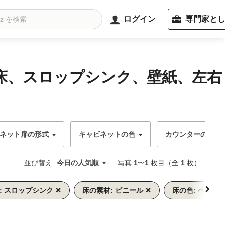
ログイン
専門家と
床、スロップシンク、壁紙、左右
ネット扉の形式
キャビネットの色
カウンターの色
並び替え:
今日の人気順
写真
1
〜
1
枚目（全
1
枚）
: スロップシンク
床の素材: ビニール
床の色: ベージ