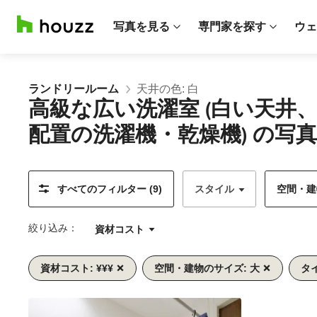
写真を見る
専門家を探す
ウェ
ランドリールーム
天井の色: 白
高級な広い洗濯室 (白い天
配置の洗濯機・乾燥機) の写真
すべてのフィルター (9)
スタイル
空間・建物
絞り込み：
資材コスト
資材コスト: ¥¥¥
空間・建物のサイズ: 大
タ
前
次
1/10
へ
へ