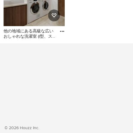
他の地域にある高級な広い
おしゃれな洗濯室 (I型、ス
ロップシンク、フラットパ
他の地域にある高級な広い
ネル扉のキャビネット、濃
おしゃれな洗濯室 (I型、スロ
ップシンク、フラットパネ
ル扉のキャビネット、濃色
木目調キャビネット、白い
壁、クッションフロア、左
右配置の洗濯機・乾燥機、
ベージュの床、ベージュの
キッチンカウンター、壁
紙、白い天井) の写真
© 2026 Houzz Inc.