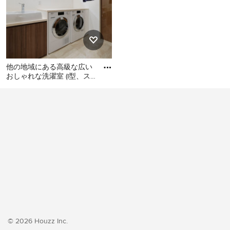
他の地域にある高級な広い
おしゃれな洗濯室 (I型、ス
ロップシンク、フラットパ
他の地域にある高級な広い
ネル扉のキャビネット、濃
おしゃれな洗濯室 (I型、スロ
ップシンク、フラットパネ
ル扉のキャビネット、濃色
木目調キャビネット、白い
壁、クッションフロア、左
右配置の洗濯機・乾燥機、
ベージュの床、ベージュの
キッチンカウンター、壁
紙、白い天井) の写真
© 2026 Houzz Inc.