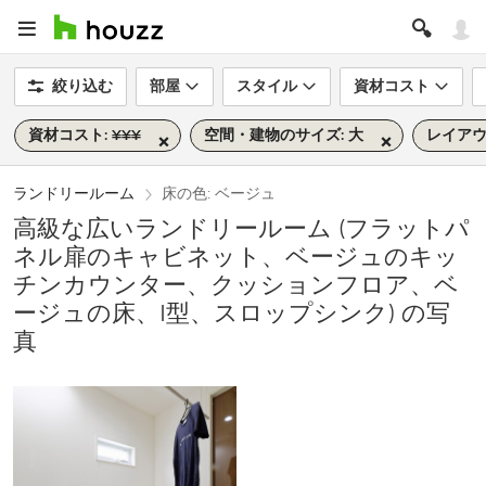
絞り込む
部屋
スタイル
資材コスト
資材コスト: ¥¥¥
空間・建物のサイズ: 大
レイアウト
ランドリールーム
床の色: ベージュ
高級な広いランドリールーム (フラットパ
ネル扉のキャビネット、ベージュのキッ
チンカウンター、クッションフロア、ベ
ージュの床、I型、スロップシンク) の写
真