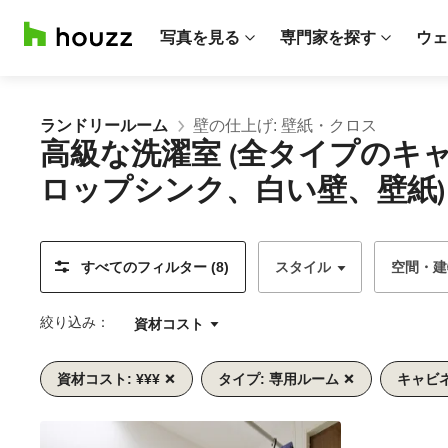
写真を見る
専門家を探す
ウェ
ランドリールーム
壁の仕上げ: 壁紙・クロス
高級な洗濯室 (全タイプの
ロップシンク、白い壁、壁紙)
すべてのフィルター (8)
スタイル
空間・建
絞り込み：
資材コスト
資材コスト: ¥¥¥
タイプ: 専用ルーム
キャビ
前
次
1/9
へ
へ