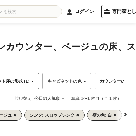
ログイン
専門家と
チンカウンター、ベージュの床、ス
ト扉の形式 (1)
キャビネットの色
カウンターの色 (1
並び替え:
今日の人気順
写真
1
〜
1
枚目（全
1
枚）
ベージュ
シンク: スロップシンク
壁の色: 白
床