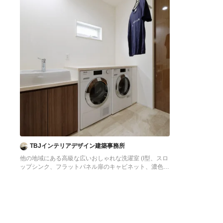
TBJインテリアデザイン建築事務所
他の地域にある高級な広いおしゃれな洗濯室 (I型、スロ
ップシンク、フラットパネル扉のキャビネット、濃色木
目調キャビネット、白い壁、クッションフロア、左右配
置の洗濯機・乾燥機、ベージュの床、ベージュのキッチ
ンカウンター、壁紙、白い天井) の写真