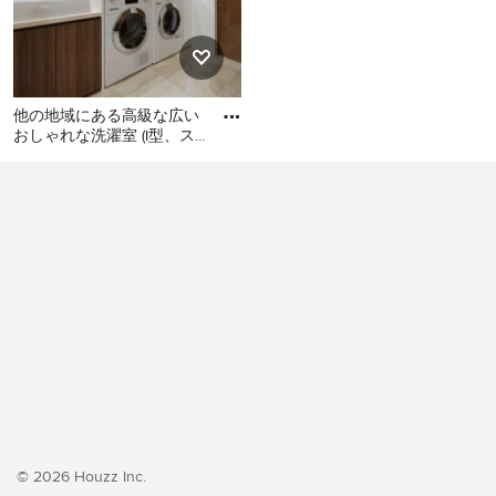
他の地域にある高級な広い
おしゃれな洗濯室 (I型、ス
ロップシンク、フラットパ
他の地域にある高級な広い
ネル扉のキャビネット、濃
おしゃれな洗濯室 (I型、スロ
ップシンク、フラットパネ
ル扉のキャビネット、濃色
木目調キャビネット、白い
壁、クッションフロア、左
右配置の洗濯機・乾燥機、
ベージュの床、ベージュの
キッチンカウンター、壁
紙、白い天井) の写真
© 2026 Houzz Inc.