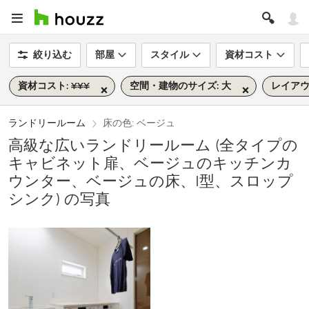
絞り込む
部屋
スタイル
資材コスト
資材コスト: ¥¥¥
空間・建物のサイズ: 大
レイアウト
ランドリールーム
床の色: ベージュ
高級な広いランドリールーム (全タイプの
キャビネット扉、ベージュのキッチンカ
ウンター、ベージュの床、I型、スロップ
シンク) の写真