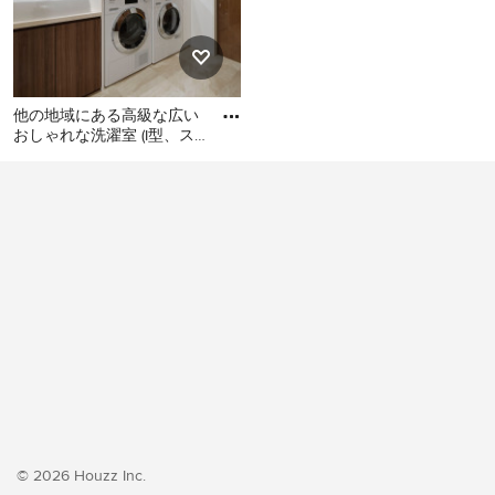
他の地域にある高級な広い
おしゃれな洗濯室 (I型、ス
ロップシンク、フラットパ
他の地域にある高級な広い
ネル扉のキャビネット、濃
おしゃれな洗濯室 (I型、スロ
ップシンク、フラットパネ
ル扉のキャビネット、濃色
木目調キャビネット、白い
壁、クッションフロア、左
右配置の洗濯機・乾燥機、
ベージュの床、ベージュの
キッチンカウンター、壁
紙、白い天井) の写真
© 2026 Houzz Inc.