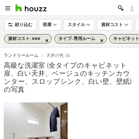
絞り込む
部屋
スタイル
資材コスト
資材コスト: ¥¥¥
タイプ: 専用ルーム
キャビネット
ランドリールーム
天井の色: 白
高級な洗濯室 (全タイプのキャビネット
扉、白い天井、ベージュのキッチンカウ
ンター、スロップシンク、白い壁、壁紙)
の写真